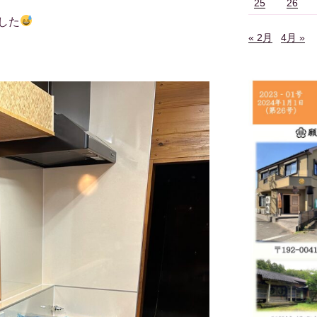
25
26
した
« 2月
4月 »