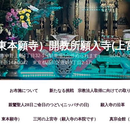
東本願寺）開教所願入寺(上
市中野上町4丁目32-1（駐車場5台停められます） ℡042-404-20
 (旧住所142-0042 東京都品川区豊町3丁目2-17)
お布施について
新たなる挑戦 宗教法人取得に向けての取
親鸞聖人28日ご命日のつどい(ニッパチの日)
願入寺の沿革
 東本願寺）
三河の上宮寺（願入寺の本院です）
真宗会館（