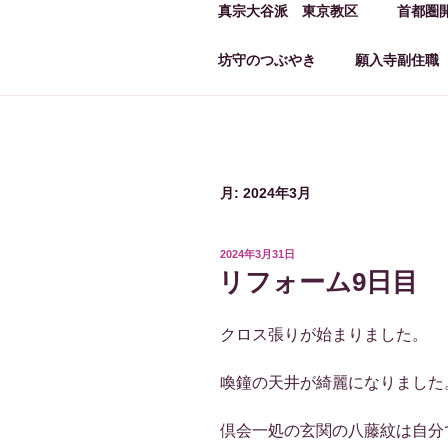
真宗大谷派 東京教区
首都圏
坊守のつぶやき
願入寺副住職
月:
2024年3月
投
2024年3月31日
稿
リフォーム9日目
日:
クロス張りが始まりました。
喚鐘の天井が綺麗になりました
倶会一処の玄関の八藤紋は自分