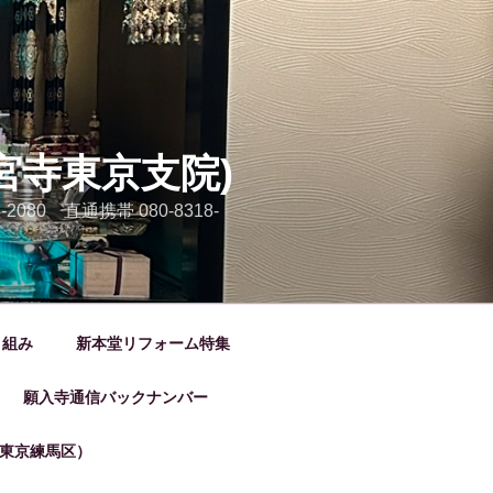
宮寺東京支院)
80 直通携帯 080-8318-
り組み
新本堂リフォーム特集
願入寺通信バックナンバー
東京練馬区）