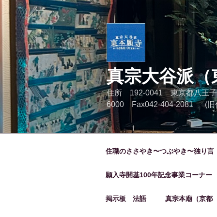
コ
ン
テ
ン
ツ
へ
真宗大谷派（
ス
キ
住所 192-0041 東京都八王子
ッ
6000 Fax042-404-2081
プ
住職のささやき〜つぶやき〜独り言
願入寺開基100年記念事業コーナー
掲示板 法語
真宗本廟（京都