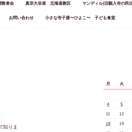
開教者会
真宗大谷派 北海道教区
マンディル(旧願入寺の民泊
お問い合わせ
小さな寺子屋〜ひよこ〜 子ども食堂
月
火
4
5
。
11
12
18
19
で貼りま