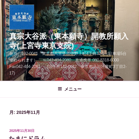
コ
ン
テ
ン
ツ
真宗大谷派（東本願寺）開教所願入
へ
寺(上宮寺東京支院)
ス
住所 192-0041 東京都八王子市中野上町4丁目32-1（駐車場5台
キ
停められます） ℡042-404-2080 直通携帯 080-8318-6000
ッ
Fax042-404-2081 (旧住所142-0042 東京都品川区豊町3丁目2-
プ
17)
メニュー
月:
2025年11月
投
2025年11月30日
稿
たまにドラム