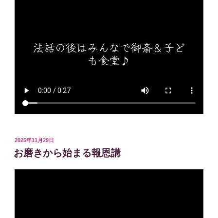
投
2025年11月29日
稿
お磨きから始まる報恩講
日: