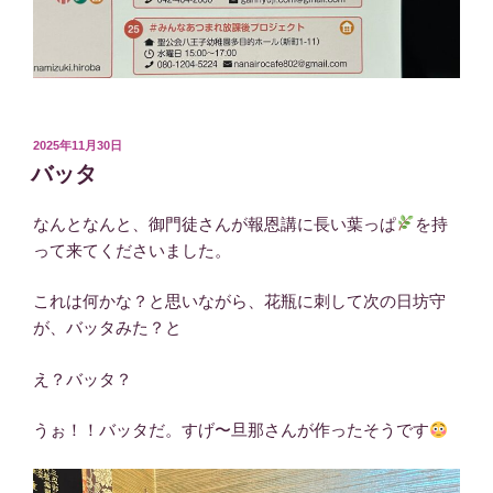
投
2025年11月30日
稿
バッタ
日:
なんとなんと、御門徒さんが報恩講に長い葉っぱ
を持
って来てくださいました。
これは何かな？と思いながら、花瓶に刺して次の日坊守
が、バッタみた？と
え？バッタ？
うぉ！！バッタだ。すげ〜旦那さんが作ったそうです