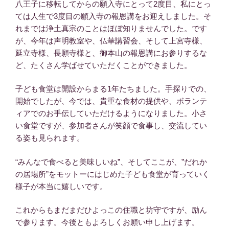
八王子に移転してからの願入寺にとって2度目、私にとっ
ては人生で3度目の願入寺の報恩講をお迎えしました。そ
れまでは浄土真宗のことはほぼ知りませんでした。です
が、今年は声明教室や、仏華講習会、そして上宮寺様、
延立寺様、長願寺様と、御本山の報恩講にお参りするな
ど、たくさん学ばせていただくことができました。
子ども食堂は開設からまる1年たちました。手探りでの、
開始でしたが、今では、貴重な食材の提供や、ボランテ
ィアでのお手伝していただけるようになりました。小さ
い食堂ですが、参加者さんが笑顔で食事し、交流してい
る姿も見られます。
“みんなで食べると美味しいね”、そしてここが、”だれか
の居場所”をモットーにはじめた子ども食堂が育っていく
様子が本当に嬉しいです。
これからもまだまだひよっこの住職と坊守ですが、励ん
で参ります。今後ともよろしくお願い申し上げます。