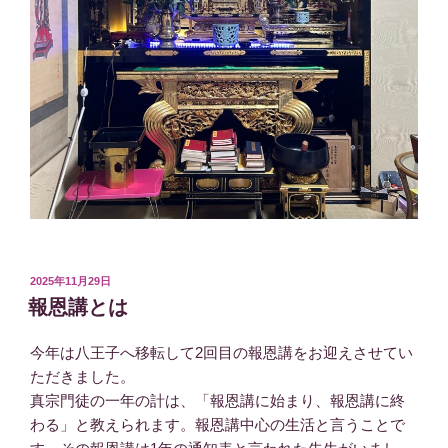
投
2025年11月29日
稿
報恩講とは
日:
今年は八王子へ移転して2回目の報恩講をお迎えさせてい
ただきました。
真宗門徒の一年の計は、「報恩講に始まり、報恩講に終
わる」と教えられます。報恩講中心の生活と言うことで