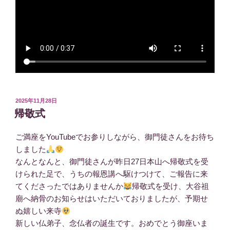
投
2025年11月28日
稿
帰敬式
日:
ご満座をYouTubeでお参りしながら、御門徒さんをお待ち
しました
なんとなんと、御門徒さんが昨日27日本山へ帰敬式を受
けられた足で、うちの報恩講へ駆けつけて、ご報告に来
てくださったではありませんか
帰敬式を受け、大谷祖
廟へ納骨のお知らせはいただいておりましたが、予期せ
ぬ嬉しい来寺
新しい仏弟子、念仏者の誕生です。おめでとう御座いま