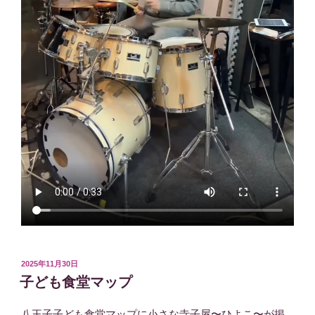
投
2025年11月30日
稿
子ども食堂マップ
日:
八王子子ども食堂マップに小さな寺子屋〜ひよこ〜が掲