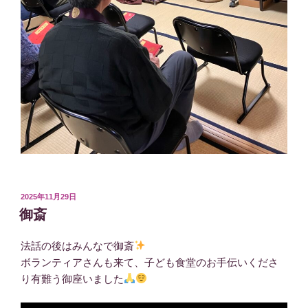
投
2025年11月29日
稿
御斎
日:
法話の後はみんなで御斎
ボランティアさんも来て、子ども食堂のお手伝いくださ
り有難う御座いました