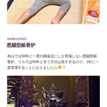
投
2025年11月30日
稿
恩賜型銀香炉
日:
本山では50年に一度の御遠忌にしか登場しない恩賜型銀
香炉。うちでは50年と言う月日は長すぎるので、1年に一
度登場することになりました