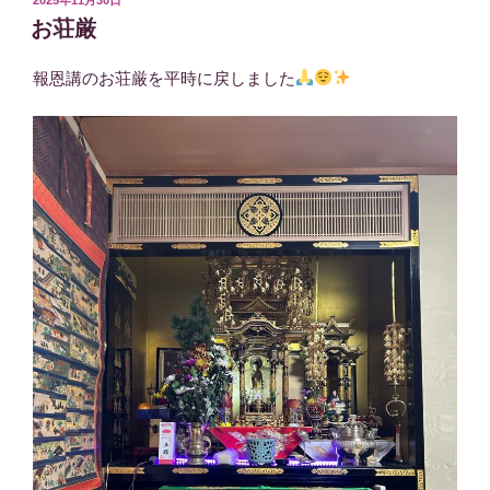
2025年11月30日
稿
お荘厳
日:
報恩講のお荘厳を平時に戻しました