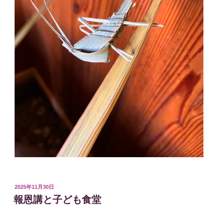
投
2025年11月30日
稿
報恩講と子ども食堂
日: