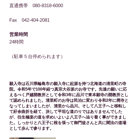
直通携帯 080-8318-6000
Fax 042-404-2081
営業時間
24時間
（駐車５台停められます）
願入寺は石川県輪島市の願入寺に起源を持つ北海道の清里町の寺
院。令和5年で100年経つ真宗大谷派のお寺です。先達の願いに応
えるべく戸越開教所として令和3年に品川で東本願寺の開教所とし
て認められました。清里町のお寺は民泊に変わり令和2年に廃寺と
なってしまいましたが、清里から品川。そして八王子へと移転し
て紆余曲折を経て、決して平坦な道のりではありませんでした
が、往生極楽の道を求めいよいよ八王子へ辿り着く事ができまし
た。しっかりと八王子に根を張って御門徒さんと共に聞法の道場
として歩んで参ります。