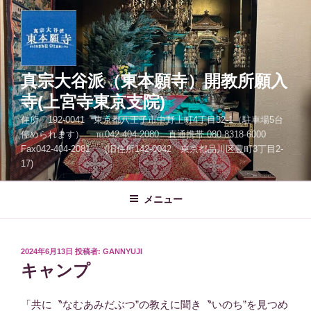
コ
ン
テ
ン
ツ
真宗大谷派（東本願寺）開教所願入
へ
寺(上宮寺東京支院)
ス
住所 192-0041 東京都八王子市中野上町4丁目32-1（駐車場5台
キ
停められます） ℡042-404-2080 直通携帯 080-8318-6000
ッ
Fax042-404-2081 (旧住所142-0042 東京都品川区豊町3丁目2-
プ
17)
メニュー
投
2024年6月13日
投稿者:
GANNYUJI
稿
キャンプ
日:
「共に〝なむあみだぶつ”の教えに聞き〝いのち”を見つめ