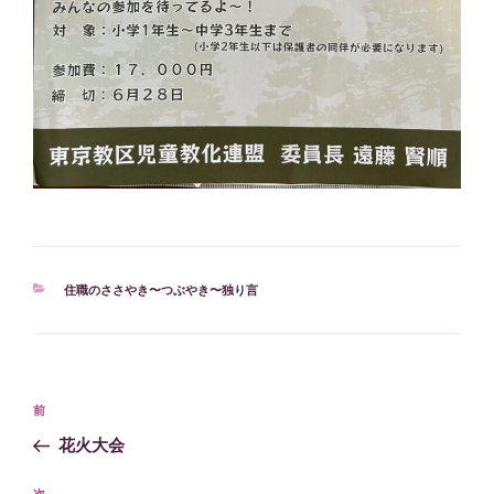
カ
住職のささやき〜つぶやき〜独り言
テ
ゴ
リ
ー
投
過
前
稿
去
花火大会
ナ
の
ビ
投
次