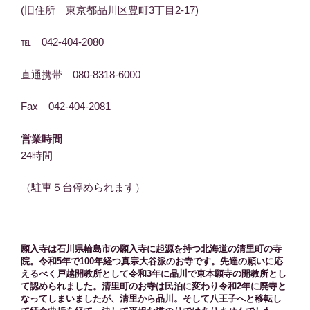
(旧住所 東京都品川区豊町3丁目2-17)
℡ 042-404-2080
直通携帯 080-8318-6000
Fax 042-404-2081
営業時間
24時間
（駐車５台停められます）
願入寺は石川県輪島市の願入寺に起源を持つ北海道の清里町の寺
院。令和5年で100年経つ真宗大谷派のお寺です。先達の願いに応
えるべく戸越開教所として令和3年に品川で東本願寺の開教所とし
て認められました。清里町のお寺は民泊に変わり令和2年に廃寺と
なってしまいましたが、清里から品川。そして八王子へと移転し