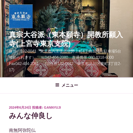
コ
ン
テ
ン
ツ
真宗大谷派（東本願寺）開教所願入
へ
寺(上宮寺東京支院)
ス
住所 192-0041 東京都八王子市中野上町4丁目32-1（駐車場5台
キ
停められます） ℡042-404-2080 直通携帯 080-8318-6000
ッ
Fax042-404-2081 (旧住所142-0042 東京都品川区豊町3丁目2-
プ
17)
メニュー
投
2024年6月24日
投稿者:
GANNYUJI
稿
みんな仲良し
日:
南無阿弥陀仏