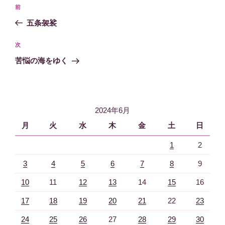
投
過
前
稿
去
五条袈裟
ナ
の
ビ
投
次
次
稿
ゲ
の
苦悩の海をゆく
投
ー
稿
シ
ョ
2024年6月
ン
月
火
水
木
金
土
日
1
2
3
4
5
6
7
8
9
10
11
12
13
14
15
16
17
18
19
20
21
22
23
24
25
26
27
28
29
30