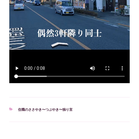
カ
住職のささやき〜つぶやき〜独り言
テ
ゴ
リ
ー