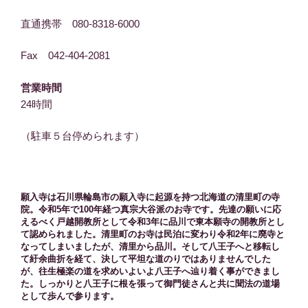
直通携帯 080-8318-6000
Fax 042-404-2081
営業時間
24時間
（駐車５台停められます）
願入寺は石川県輪島市の願入寺に起源を持つ北海道の清里町の寺
院。令和5年で100年経つ真宗大谷派のお寺です。先達の願いに応
えるべく戸越開教所として令和3年に品川で東本願寺の開教所とし
て認められました。清里町のお寺は民泊に変わり令和2年に廃寺と
なってしまいましたが、清里から品川。そして八王子へと移転し
て紆余曲折を経て、決して平坦な道のりではありませんでした
が、往生極楽の道を求めいよいよ八王子へ辿り着く事ができまし
た。しっかりと八王子に根を張って御門徒さんと共に聞法の道場
として歩んで参ります。