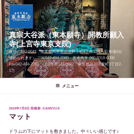
コ
ン
テ
ン
ツ
真宗大谷派（東本願寺）開教所願入
へ
寺(上宮寺東京支院)
ス
住所 192-0041 東京都八王子市中野上町4丁目32-1（駐車場5台
キ
停められます） ℡042-404-2080 直通携帯 080-8318-6000
ッ
Fax042-404-2081 (旧住所142-0042 東京都品川区豊町3丁目2-
プ
17)
メニュー
投
2024年7月8日
投稿者:
GANNYUJI
稿
マット
日:
ドラムの下にマットを敷きました。中々いい感じです♪