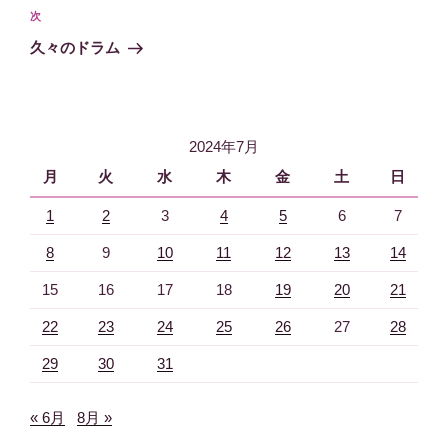
ビ
投
次
次
稿
ゲ
の
久々のドラム
投
ー
稿
シ
ョ
2024年7月
ン
月
火
水
木
金
土
日
1
2
3
4
5
6
7
8
9
10
11
12
13
14
15
16
17
18
19
20
21
22
23
24
25
26
27
28
29
30
31
« 6月
8月 »