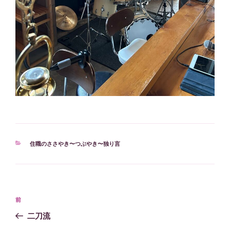
カ
住職のささやき〜つぶやき〜独り言
テ
ゴ
リ
ー
投
過
前
稿
去
二刀流
ナ
の