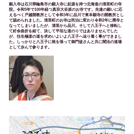
願入寺は石川県輪島市の願入寺に起源を持つ北海道の清里町の寺
院。令和5年で100年経つ真宗大谷派のお寺です。先達の願いに応
えるべく戸越開教所として令和3年に品川で東本願寺の開教所とし
て認められました。清里町のお寺は民泊に変わり令和2年に廃寺と
なってしまいましたが、清里から品川。そして八王子へと移転し
て紆余曲折を経て、決して平坦な道のりではありませんでした
が、往生極楽の道を求めいよいよ八王子へ辿り着く事ができまし
た。しっかりと八王子に根を張って御門徒さんと共に聞法の道場
として歩んで参ります。