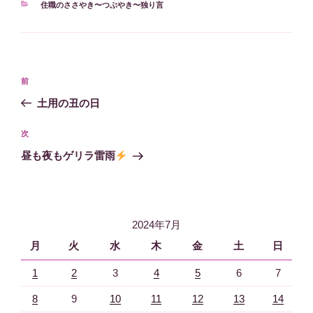
カ
住職のささやき〜つぶやき〜独り言
テ
ゴ
リ
ー
投
過
前
稿
去
土用の丑の日
ナ
の
ビ
投
次
次
稿
ゲ
の
昼も夜もゲリラ雷雨
投
ー
稿
シ
ョ
2024年7月
ン
月
火
水
木
金
土
日
1
2
3
4
5
6
7
8
9
10
11
12
13
14