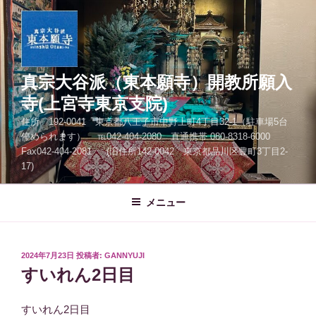
コ
ン
テ
ン
ツ
真宗大谷派（東本願寺）開教所願入
へ
寺(上宮寺東京支院)
ス
住所 192-0041 東京都八王子市中野上町4丁目32-1（駐車場5台
キ
停められます） ℡042-404-2080 直通携帯 080-8318-6000
ッ
Fax042-404-2081 (旧住所142-0042 東京都品川区豊町3丁目2-
プ
17)
メニュー
投
2024年7月23日
投稿者:
GANNYUJI
稿
すいれん2日目
日:
すいれん2日目