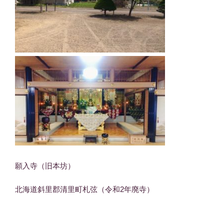
願入寺（旧本坊）
北海道斜里郡清里町札弦（令和2年廃寺）