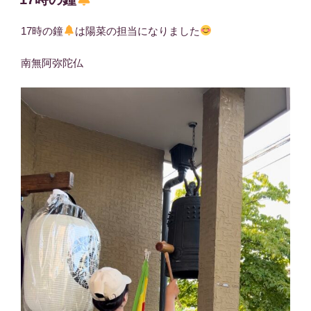
日:
17時の鐘
は陽菜の担当になりました
南無阿弥陀仏