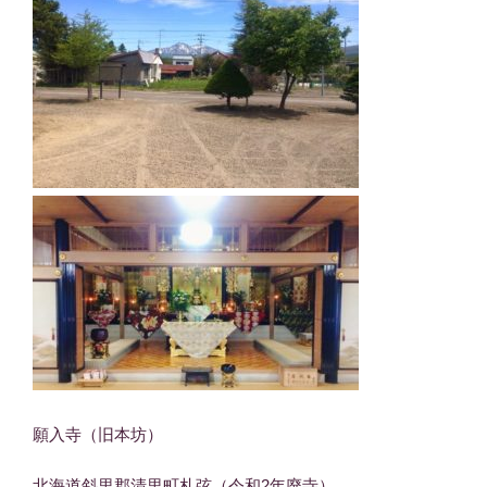
願入寺（旧本坊）
北海道斜里郡清里町札弦（令和2年廃寺）