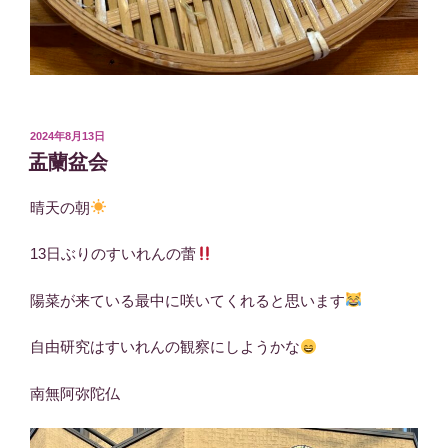
投
2024年8月13日
稿
盂蘭盆会
日:
晴天の朝
13日ぶりのすいれんの蕾
陽菜が来ている最中に咲いてくれると思います
自由研究はすいれんの観察にしようかな
南無阿弥陀仏