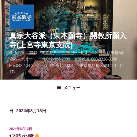
コ
ン
テ
ン
ツ
真宗大谷派（東本願寺）開教所願入
へ
寺(上宮寺東京支院)
ス
住所 192-0041 東京都八王子市中野上町4丁目32-1（駐車場5台
キ
停められます） ℡042-404-2080 直通携帯 080-8318-6000
ッ
Fax042-404-2081 (旧住所142-0042 東京都品川区豊町3丁目2-
プ
17)
メニュー
日:
2024年8月13日
投
2024年8月13日
稿
17時の鐘