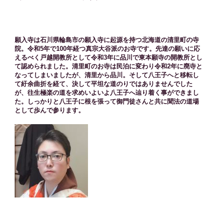
願入寺は石川県輪島市の願入寺に起源を持つ北海道の清里町の寺
院。令和5年で100年経つ真宗大谷派のお寺です。先達の願いに応
えるべく戸越開教所として令和3年に品川で東本願寺の開教所とし
て認められました。清里町のお寺は民泊に変わり令和2年に廃寺と
なってしまいましたが、清里から品川。そして八王子へと移転し
て紆余曲折を経て、決して平坦な道のりではありませんでした
が、往生極楽の道を求めいよいよ八王子へ辿り着く事ができまし
た。しっかりと八王子に根を張って御門徒さんと共に聞法の道場
として歩んで参ります。