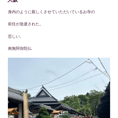
日:
身内のように親しくさせていただいているお寺の
前住が急逝された。
悲しい。
南無阿弥陀仏