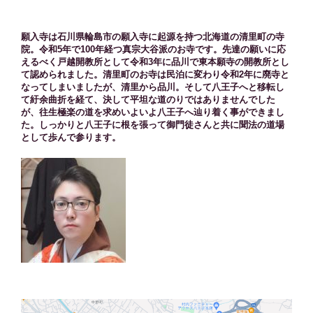
願入寺は石川県輪島市の願入寺に起源を持つ北海道の清里町の寺
院。令和5年で100年経つ真宗大谷派のお寺です。先達の願いに応
えるべく戸越開教所として令和3年に品川で東本願寺の開教所とし
て認められました。清里町のお寺は民泊に変わり令和2年に廃寺と
なってしまいましたが、清里から品川。そして八王子へと移転し
て紆余曲折を経て、決して平坦な道のりではありませんでした
が、往生極楽の道を求めいよいよ八王子へ辿り着く事ができまし
た。しっかりと八王子に根を張って御門徒さんと共に聞法の道場
として歩んで参ります。