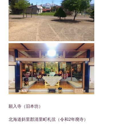
願入寺（旧本坊）
北海道斜里郡清里町札弦（令和2年廃寺）