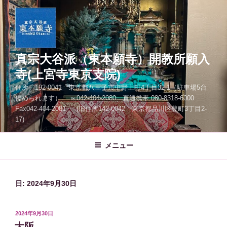
コ
ン
テ
ン
ツ
真宗大谷派（東本願寺）開教所願入
へ
寺(上宮寺東京支院)
ス
住所 192-0041 東京都八王子市中野上町4丁目32-1（駐車場5台
キ
停められます） ℡042-404-2080 直通携帯 080-8318-6000
ッ
Fax042-404-2081 (旧住所142-0042 東京都品川区豊町3丁目2-
プ
17)
メニュー
日:
2024年9月30日
投
2024年9月30日
稿
大阪