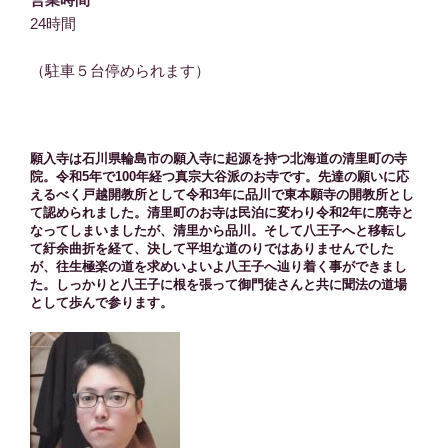
24時間
（駐車５台停められます）
願入寺は石川県輪島市の願入寺に起源を持つ北海道の清里町の寺
院。令和5年で100年経つ真宗大谷派のお寺です。先達の願いに応
えるべく戸越開教所として令和3年に品川で東本願寺の開教所とし
て認められました。清里町のお寺は民泊に変わり令和2年に廃寺と
なってしまいましたが、清里から品川。そして八王子へと移転し
て紆余曲折を経て、決して平坦な道のりではありませんでした
が、往生極楽の道を求めいよいよ八王子へ辿り着く事ができまし
た。しっかりと八王子に根を張って御門徒さんと共に聞法の道場
として歩んで参ります。