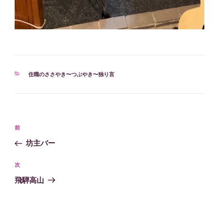
カ
住職のささやき〜つぶやき〜独り言
テ
ゴ
リ
ー
投
過
前
稿
去
坊主バー
ナ
の
ビ
投
次
次
稿
ゲ
の
飛騨高山
投
ー
稿
シ
ョ