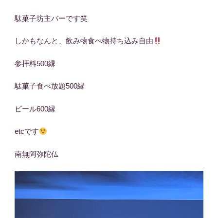
駄菓子坊主バーです笑
しかもなんと、飲み物食べ物持ち込み自由
参拝料500縁
駄菓子食べ放題500縁
ビール600縁
etcです
南無阿弥陀仏