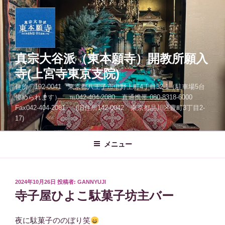
コ
ン
テ
ン
ツ
真宗大谷派（東本願寺）開教所願入
へ
寺(上宮寺東京支院)
ス
住所 192-0041 東京都八王子市中野上町4丁目32-1（駐車場5台
キ
停められます） ℡042-404-2080 直通携帯 080-8318-6000
ッ
Fax042-404-2081 (旧住所142-0042 東京都品川区豊町3丁目2-
プ
17)
メニュー
投
2024年10月26日
投稿者:
GANNYUJI
稿
寺子屋ひよこ駄菓子坊主バー
日:
夜に駄菓子ののぼり笑