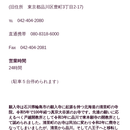
(旧住所 東京都品川区豊町3丁目2-17)
℡ 042-404-2080
直通携帯 080-8318-6000
Fax 042-404-2081
営業時間
24時間
（駐車５台停められます）
願入寺は石川県輪島市の願入寺に起源を持つ北海道の清里町の寺
院。令和5年で100年経つ真宗大谷派のお寺です。先達の願いに応
えるべく戸越開教所として令和3年に品川で東本願寺の開教所とし
て認められました。清里町のお寺は民泊に変わり令和2年に廃寺と
なってしまいましたが、清里から品川。そして八王子へと移転し