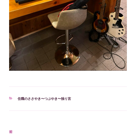
カ
住職のささやき〜つぶやき〜独り言
テ
ゴ
リ
ー
投
過
前