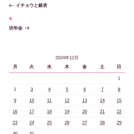
稿
去
イチョウと銀杏
ナ
の
ビ
投
次
次
稿
ゲ
の
坊年会
投
ー
稿
シ
ョ
2024年12月
ン
月
火
水
木
金
土
日
1
2
3
4
5
6
7
8
9
10
11
12
13
14
15
16
17
18
19
20
21
22
23
24
25
26
27
28
29
30
31