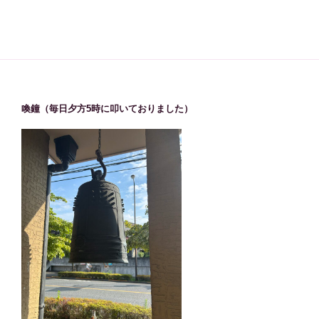
喚鐘（毎日夕方5時に叩いておりました）