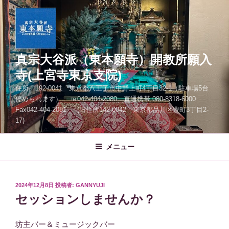
コ
ン
テ
ン
ツ
真宗大谷派（東本願寺）開教所願入
へ
寺(上宮寺東京支院)
ス
住所 192-0041 東京都八王子市中野上町4丁目32-1（駐車場5台
キ
停められます） ℡042-404-2080 直通携帯 080-8318-6000
ッ
Fax042-404-2081 (旧住所142-0042 東京都品川区豊町3丁目2-
プ
17)
メニュー
投
2024年12月8日
投稿者:
GANNYUJI
稿
セッションしませんか？
日:
坊主バー＆ミュージックバー