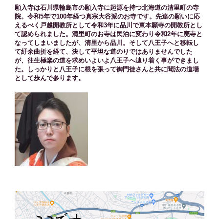
願入寺は石川県輪島市の願入寺に起源を持つ北海道の清里町の寺
院。令和5年で100年経つ真宗大谷派のお寺です。先達の願いに応
えるべく戸越開教所として令和3年に品川で東本願寺の開教所とし
て認められました。清里町のお寺は民泊に変わり令和2年に廃寺と
なってしまいましたが、清里から品川。そして八王子へと移転し
て紆余曲折を経て、決して平坦な道のりではありませんでした
が、往生極楽の道を求めいよいよ八王子へ辿り着く事ができまし
た。しっかりと八王子に根を張って御門徒さんと共に聞法の道場
として歩んで参ります。