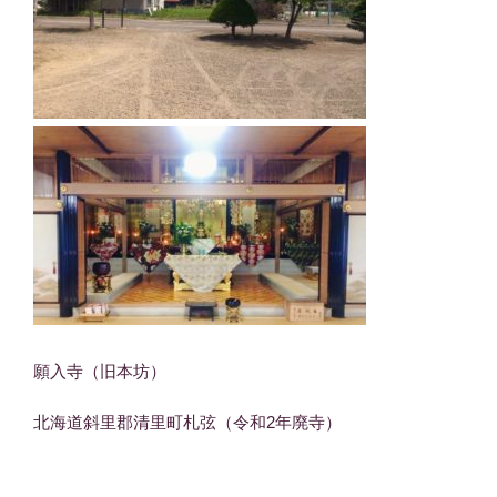
願入寺（旧本坊）
北海道斜里郡清里町札弦（令和2年廃寺）