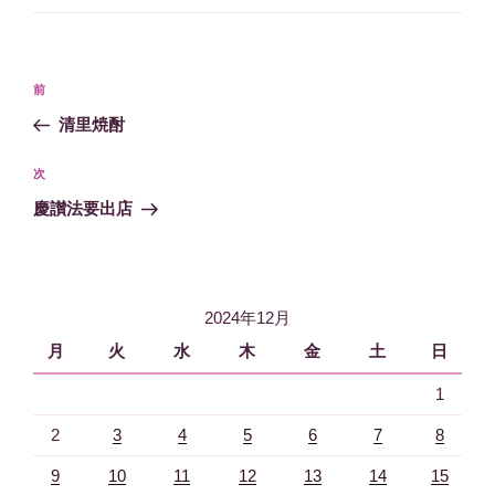
ゴ
リ
ー
投
過
前
稿
去
清里焼酎
ナ
の
ビ
投
次
次
稿
ゲ
の
慶讃法要出店
投
ー
稿
シ
ョ
2024年12月
ン
月
火
水
木
金
土
日
1
2
3
4
5
6
7
8
9
10
11
12
13
14
15