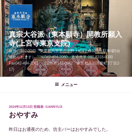
コ
ン
テ
ン
ツ
真宗大谷派（東本願寺）開教所願入
へ
寺(上宮寺東京支院)
ス
住所 192-0041 東京都八王子市中野上町4丁目32-1（駐車場5台
キ
停められます） ℡042-404-2080 直通携帯 080-8318-6000
ッ
Fax042-404-2081 (旧住所142-0042 東京都品川区豊町3丁目2-
プ
17)
メニュー
投
2024年12月13日
投稿者:
GANNYUJI
稿
おやすみ
日:
昨日はお通夜のため、坊主バーはおやすみでした。