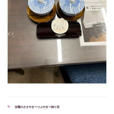
カ
住職のささやき〜つぶやき〜独り言
テ