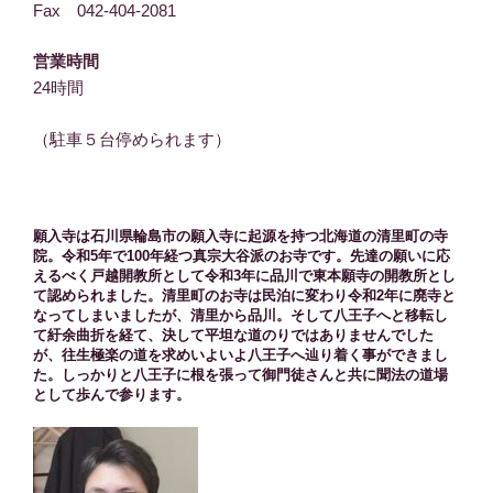
Fax 042-404-2081
営業時間
24時間
（駐車５台停められます）
願入寺は石川県輪島市の願入寺に起源を持つ北海道の清里町の寺
院。令和5年で100年経つ真宗大谷派のお寺です。先達の願いに応
えるべく戸越開教所として令和3年に品川で東本願寺の開教所とし
て認められました。清里町のお寺は民泊に変わり令和2年に廃寺と
なってしまいましたが、清里から品川。そして八王子へと移転し
て紆余曲折を経て、決して平坦な道のりではありませんでした
が、往生極楽の道を求めいよいよ八王子へ辿り着く事ができまし
た。しっかりと八王子に根を張って御門徒さんと共に聞法の道場
として歩んで参ります。