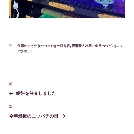
カ
住職のささやき〜つぶやき〜独り言
,
親鸞聖人28日ご命日のつどい(ニッ
テ
パチの日)
ゴ
リ
ー
投
過
前
稿
去
鏡餅を注文しました
ナ
の
ビ
投
次
次
稿
ゲ
の
今年最後のニッパチの日
投
ー
稿
シ