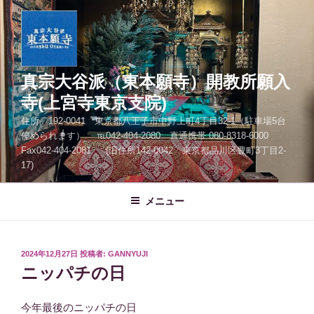
コ
ン
テ
ン
ツ
真宗大谷派（東本願寺）開教所願入
へ
寺(上宮寺東京支院)
ス
住所 192-0041 東京都八王子市中野上町4丁目32-1（駐車場5台
キ
停められます） ℡042-404-2080 直通携帯 080-8318-6000
ッ
Fax042-404-2081 (旧住所142-0042 東京都品川区豊町3丁目2-
プ
17)
メニュー
投
2024年12月27日
投稿者:
GANNYUJI
稿
ニッパチの日
日:
今年最後のニッパチの日