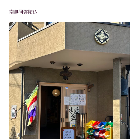
南無阿弥陀仏