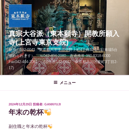
コ
ン
テ
ン
ツ
真宗大谷派（東本願寺）開教所願入
へ
寺(上宮寺東京支院)
ス
住所 192-0041 東京都八王子市中野上町4丁目32-1（駐車場5台
キ
停められます） ℡042-404-2080 直通携帯 080-8318-6000
ッ
Fax042-404-2081 (旧住所142-0042 東京都品川区豊町3丁目2-
プ
17)
メニュー
投
2024年12月29日
投稿者:
GANNYUJI
稿
年末の乾杯
日:
副住職と年末の乾杯