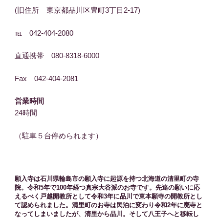
(旧住所 東京都品川区豊町3丁目2-17)
℡ 042-404-2080
直通携帯 080-8318-6000
Fax 042-404-2081
営業時間
24時間
（駐車５台停められます）
願入寺は石川県輪島市の願入寺に起源を持つ北海道の清里町の寺
院。令和5年で100年経つ真宗大谷派のお寺です。先達の願いに応
えるべく戸越開教所として令和3年に品川で東本願寺の開教所とし
て認められました。清里町のお寺は民泊に変わり令和2年に廃寺と
なってしまいましたが、清里から品川。そして八王子へと移転し