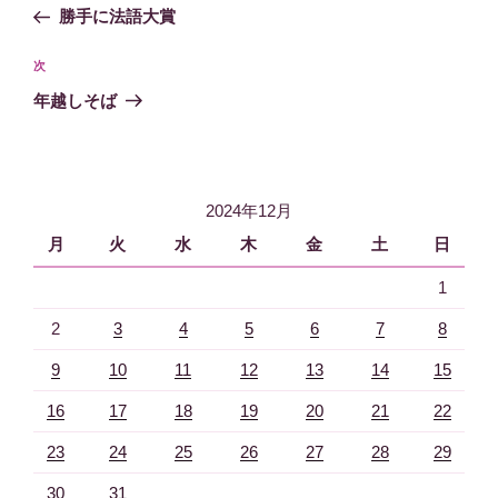
稿
去
勝手に法語大賞
ナ
の
ビ
投
次
次
稿
ゲ
の
年越しそば
投
ー
稿
シ
ョ
2024年12月
ン
月
火
水
木
金
土
日
1
2
3
4
5
6
7
8
9
10
11
12
13
14
15
16
17
18
19
20
21
22
23
24
25
26
27
28
29
30
31