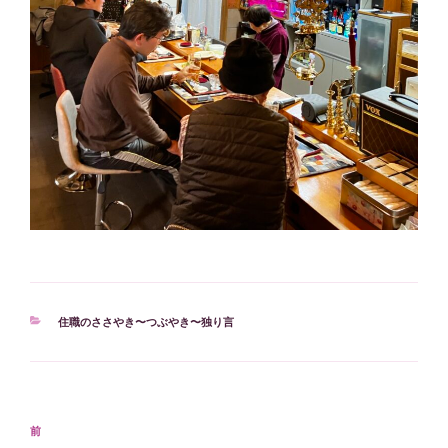
カ
住職のささやき〜つぶやき〜独り言
テ
ゴ
リ
ー
投
過
前