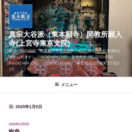
コ
ン
テ
ン
ツ
真宗大谷派（東本願寺）開教所願入
へ
寺(上宮寺東京支院)
ス
住所 192-0041 東京都八王子市中野上町4丁目32-1（駐車場5台
キ
停められます） ℡042-404-2080 直通携帯 080-8318-6000
ッ
Fax042-404-2081 (旧住所142-0042 東京都品川区豊町3丁目2-
プ
17)
メニュー
日:
2025年1月5日
投
2025年1月5日
稿
抱負