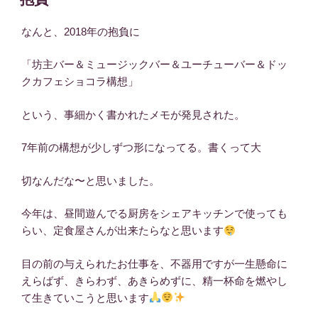
日:
なんと、2018年の抱負に
「坊主バー＆ミュージックバー＆ユーチューバー＆ドッ
クカフェショコラ構想」
という、事細かく書かれたメモが発見された。
7年前の構想が少しずつ形になってる。書くって大
切なんだな〜と思いました。
今年は、昼間遊んでる厨房をシェアキッチンで使っても
らい、定食屋さんが出来たらなと思います
目の前の与えられたお仕事を、不器用ですが一生懸命に
えらばず、きらわず、あきらめずに、精一杯命を燃やし
て生きていこうと思います