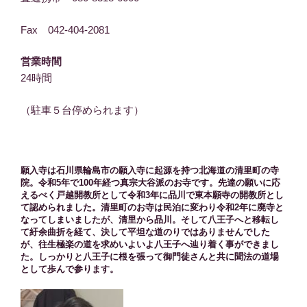
Fax 042-404-2081
営業時間
24時間
（駐車５台停められます）
願入寺は石川県輪島市の願入寺に起源を持つ北海道の清里町の寺
院。令和5年で100年経つ真宗大谷派のお寺です。先達の願いに応
えるべく戸越開教所として令和3年に品川で東本願寺の開教所とし
て認められました。清里町のお寺は民泊に変わり令和2年に廃寺と
なってしまいましたが、清里から品川。そして八王子へと移転し
て紆余曲折を経て、決して平坦な道のりではありませんでした
が、往生極楽の道を求めいよいよ八王子へ辿り着く事ができまし
た。しっかりと八王子に根を張って御門徒さんと共に聞法の道場
として歩んで参ります。