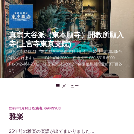
コ
ン
テ
ン
ツ
真宗大谷派（東本願寺）開教所願入
へ
寺(上宮寺東京支院)
ス
住所 192-0041 東京都八王子市中野上町4丁目32-1（駐車場5台
キ
停められます） ℡042-404-2080 直通携帯 080-8318-6000
ッ
Fax042-404-2081 (旧住所142-0042 東京都品川区豊町3丁目2-
プ
17)
メニュー
投
2025年3月10日
投稿者:
GANNYUJI
稿
雅楽
日:
25年前の雅楽の楽譜が出てまいりました…