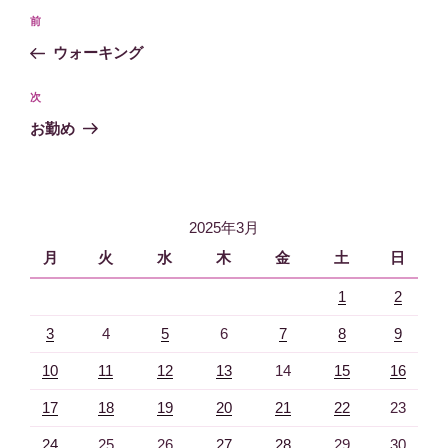
投
過
前
稿
去
ウォーキング
ナ
の
ビ
投
次
次
稿
ゲ
の
お勤め
投
ー
稿
シ
ョ
2025年3月
ン
月
火
水
木
金
土
日
1
2
3
4
5
6
7
8
9
10
11
12
13
14
15
16
17
18
19
20
21
22
23
24
25
26
27
28
29
30