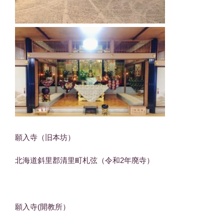
願入寺（旧本坊）
北海道斜里郡清里町札弦（令和2年廃寺）
願入寺(開教所）