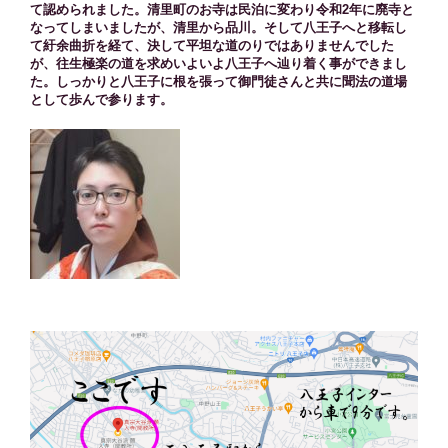
て認められました。清里町のお寺は民泊に変わり令和2年に廃寺と
なってしまいましたが、清里から品川。そして八王子へと移転し
て紆余曲折を経て、決して平坦な道のりではありませんでした
が、往生極楽の道を求めいよいよ八王子へ辿り着く事ができまし
た。しっかりと八王子に根を張って御門徒さんと共に聞法の道場
として歩んで参ります。