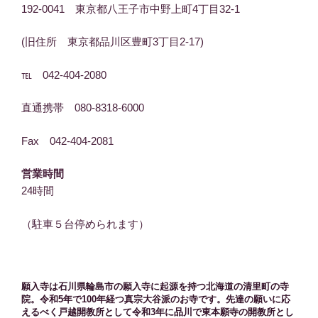
192-0041 東京都八王子市中野上町4丁目32-1
(旧住所 東京都品川区豊町3丁目2-17)
℡ 042-404-2080
直通携帯 080-8318-6000
Fax 042-404-2081
営業時間
24時間
（駐車５台停められます）
願入寺は石川県輪島市の願入寺に起源を持つ北海道の清里町の寺
院。令和5年で100年経つ真宗大谷派のお寺です。先達の願いに応
えるべく戸越開教所として令和3年に品川で東本願寺の開教所とし