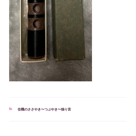
カ
住職のささやき〜つぶやき〜独り言
テ
ゴ
リ
ー