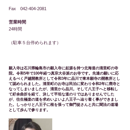
Fax 042-404-2081
営業時間
24時間
（駐車５台停められます）
願入寺は石川県輪島市の願入寺に起源を持つ北海道の清里町の寺
院。令和5年で100年経つ真宗大谷派のお寺です。先達の願いに応
えるべく戸越開教所として令和3年に品川で東本願寺の開教所とし
て認められました。清里町のお寺は民泊に変わり令和2年に廃寺と
なってしまいましたが、清里から品川。そして八王子へと移転し
て紆余曲折を経て、決して平坦な道のりではありませんでした
が、往生極楽の道を求めいよいよ八王子へ辿り着く事ができまし
た。しっかりと八王子に根を張って御門徒さんと共に聞法の道場
として歩んで参ります。