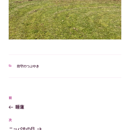
カ
坊守のつぶやき
テ
ゴ
リ
ー
投
過
前
稿
去
睡蓮
ナ
の
ビ
投
次
次
稿
ゲ
の
ニッパチの日