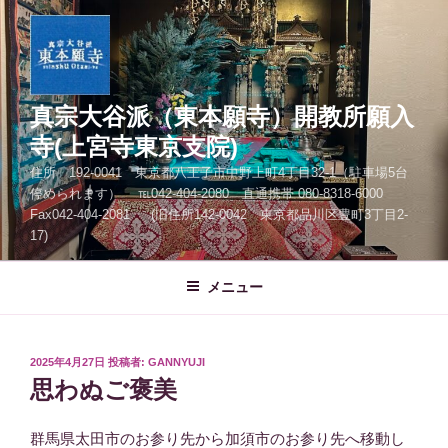
コ
ン
テ
ン
ツ
真宗大谷派（東本願寺）開教所願入
へ
寺(上宮寺東京支院)
ス
住所 192-0041 東京都八王子市中野上町4丁目32-1（駐車場5台
キ
停められます） ℡042-404-2080 直通携帯 080-8318-6000
ッ
Fax042-404-2081 (旧住所142-0042 東京都品川区豊町3丁目2-
プ
17)
メニュー
投
2025年4月27日
投稿者:
GANNYUJI
稿
思わぬご褒美
日:
群馬県太田市のお参り先から加須市のお参り先へ移動し