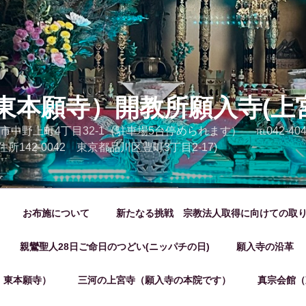
東本願寺）開教所願入寺(上
市中野上町4丁目32-1（駐車場5台停められます） ℡042-404-20
 (旧住所142-0042 東京都品川区豊町3丁目2-17)
お布施について
新たなる挑戦 宗教法人取得に向けての取
親鸞聖人28日ご命日のつどい(ニッパチの日)
願入寺の沿革
 東本願寺）
三河の上宮寺（願入寺の本院です）
真宗会館（