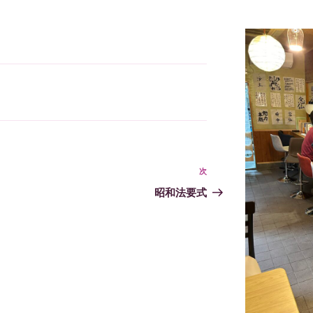
次
次
の
昭和法要式
投
稿