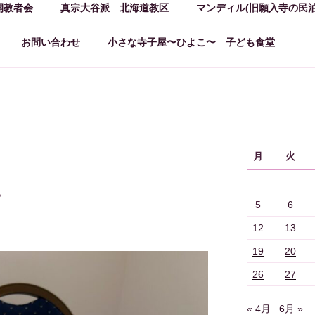
開教者会
真宗大谷派 北海道教区
マンディル(旧願入寺の民泊
お問い合わせ
小さな寺子屋〜ひよこ〜 子ども食堂
月
火
。
5
6
12
13
19
20
26
27
« 4月
6月 »