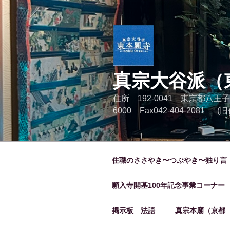
コ
ン
テ
ン
ツ
へ
真宗大谷派（
ス
キ
住所 192-0041 東京都八王子
ッ
6000 Fax042-404-2081
プ
住職のささやき〜つぶやき〜独り言
願入寺開基100年記念事業コーナー
掲示板 法語
真宗本廟（京都