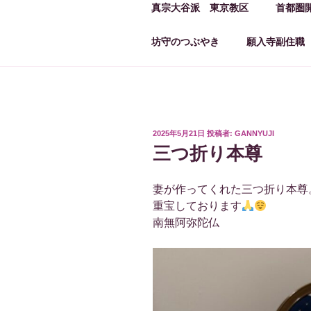
真宗大谷派 東京教区
首都圏
坊守のつぶやき
願入寺副住職
投
2025年5月21日
投稿者:
GANNYUJI
稿
三つ折り本尊
日:
妻が作ってくれた三つ折り本尊
重宝しております
南無阿弥陀仏