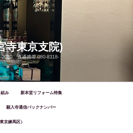
宮寺東京支院)
80 直通携帯 080-8318-
り組み
新本堂リフォーム特集
願入寺通信バックナンバー
東京練馬区）