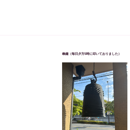
喚鐘（毎日夕方5時に叩いておりました）