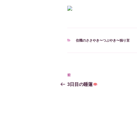
カ
住職のささやき〜つぶやき〜独り言
テ
ゴ
リ
ー
投
過
前
稿
去
3日目の睡蓮
の
ナ
投
ビ
稿
ゲ
ー