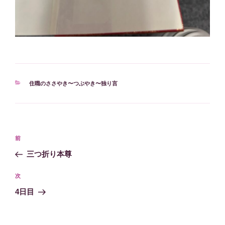
カ
住職のささやき〜つぶやき〜独り言
テ
ゴ
リ
ー
投
過
前
稿
去
三つ折り本尊
ナ
の
ビ
投
次
次
稿
ゲ
の
4日目
投
ー
稿
シ