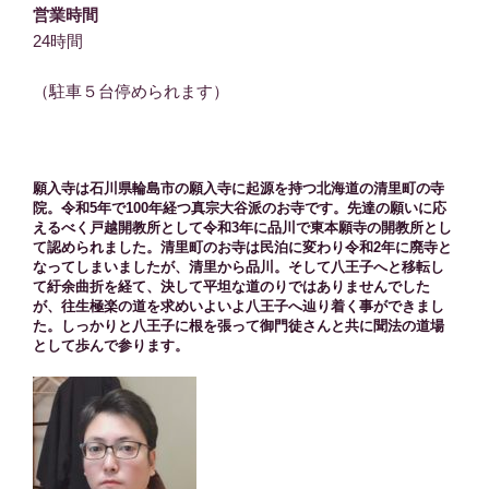
営業時間
24時間
（駐車５台停められます）
願入寺は石川県輪島市の願入寺に起源を持つ北海道の清里町の寺
院。令和5年で100年経つ真宗大谷派のお寺です。先達の願いに応
えるべく戸越開教所として令和3年に品川で東本願寺の開教所とし
て認められました。清里町のお寺は民泊に変わり令和2年に廃寺と
なってしまいましたが、清里から品川。そして八王子へと移転し
て紆余曲折を経て、決して平坦な道のりではありませんでした
が、往生極楽の道を求めいよいよ八王子へ辿り着く事ができまし
た。しっかりと八王子に根を張って御門徒さんと共に聞法の道場
として歩んで参ります。