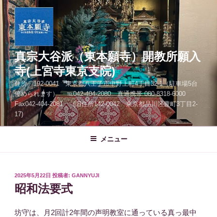
コ
ン
テ
ン
ツ
真宗大谷派（東本願寺）開教所願入
へ
寺(上宮寺東京支院)
ス
住所 192-0041 東京都八王子市中野上町4丁目32-1（駐車場5台
キ
停められます） ℡042-404-2080 直通携帯 080-8318-6000
ッ
Fax042-404-2081 (旧住所142-0042 東京都品川区豊町3丁目2-
プ
17)
メニュー
投
2025年5月22日
投稿者:
GANNYUJI
稿
昭和法要式
日:
坊守は、月2回計2年間の声明教室に通っている真っ最中