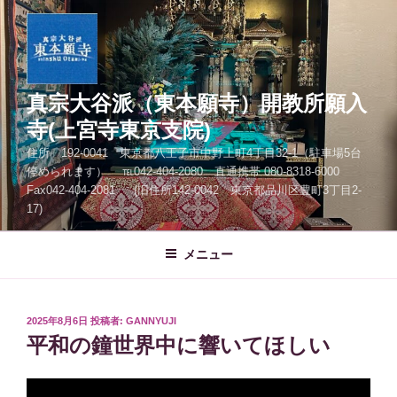
コ
ン
テ
ン
ツ
真宗大谷派（東本願寺）開教所願入
へ
寺(上宮寺東京支院)
ス
住所 192-0041 東京都八王子市中野上町4丁目32-1（駐車場5台
キ
停められます） ℡042-404-2080 直通携帯 080-8318-6000
ッ
Fax042-404-2081 (旧住所142-0042 東京都品川区豊町3丁目2-
プ
17)
メニュー
投
2025年8月6日
投稿者:
GANNYUJI
稿
平和の鐘世界中に響いてほしい
日: