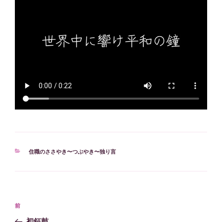
カ
住職のささやき〜つぶやき〜独り言
テ
ゴ
リ
ー
投
過
前
稿
去
初鉦鼓