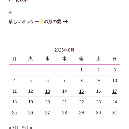
ナ
の
ビ
投
次
次
稿
ゲ
の
珍しいオッケー
の形の雲
投
ー
稿
シ
ョ
2025年8月
ン
月
火
水
木
金
土
日
1
2
3
4
5
6
7
8
9
10
11
12
13
14
15
16
17
18
19
20
21
22
23
24
25
26
27
28
29
30
31
« 7月
9月 »