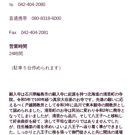
℡ 042-404-2080
直通携帯 080-8318-6000
Fax 042-404-2081
営業時間
24時間
（駐車５台停められます）
願入寺は石川県輪島市の願入寺に起源を持つ北海道の清里町の寺
院。令和5年で100年経つ真宗大谷派のお寺です。先達の願いに応
えるべく戸越開教所として令和3年に品川で東本願寺の開教所とし
て認められました。清里町のお寺は民泊に変わり令和2年に廃寺と
なってしまいましたが、清里から品川。そして八王子へと移転し
て紆余曲折を経て、決して平坦な道のりではありませんでした
が、往生極楽の道を求めいよいよ八王子へ辿り着く事ができまし
た。しっかりと八王子に根を張って御門徒さんと共に聞法の道場