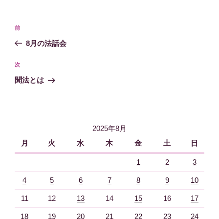
ー
投
過
前
稿
去
8月の法話会
ナ
の
ビ
投
次
次
稿
ゲ
の
聞法とは
投
ー
稿
シ
ョ
2025年8月
ン
月
火
水
木
金
土
日
1
2
3
4
5
6
7
8
9
10
11
12
13
14
15
16
17
18
19
20
21
22
23
24