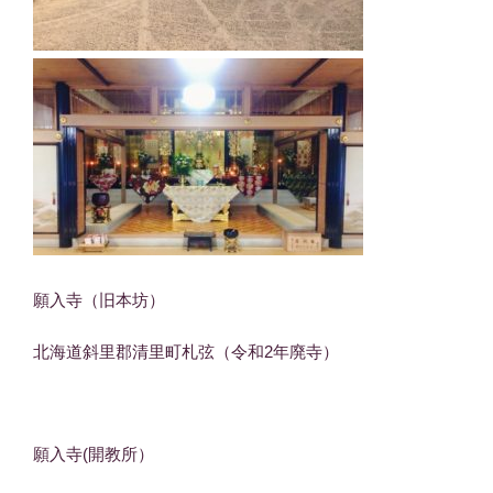
願入寺（旧本坊）
北海道斜里郡清里町札弦（令和2年廃寺）
願入寺(開教所）