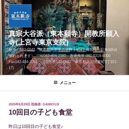
コ
ン
テ
ン
ツ
真宗大谷派（東本願寺）開教所願入
へ
寺(上宮寺東京支院)
ス
住所 192-0041 東京都八王子市中野上町4丁目32-1（駐車場5台
キ
停められます） ℡042-404-2080 直通携帯 080-8318-6000
ッ
Fax042-404-2081 (旧住所142-0042 東京都品川区豊町3丁目2-
プ
17)
メニュー
投
2025年8月29日
投稿者:
GANNYUJI
稿
10回目の子ども食堂
日:
昨日は10回目の子ども食堂♪