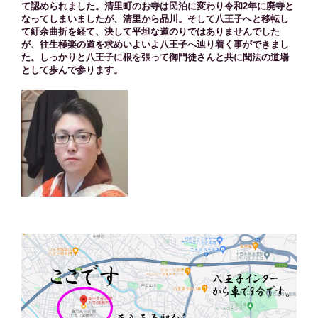
て認められました。清里町のお寺は民泊に変わり令和2年に廃寺と
なってしまいましたが、清里から品川。そして八王子へと移転し
て紆余曲折を経て、決して平坦な道のりではありませんでした
が、往生極楽の道を求めいよいよ八王子へ辿り着く事ができまし
た。しっかりと八王子に根を張って御門徒さんと共に聞法の道場
として歩んで参ります。