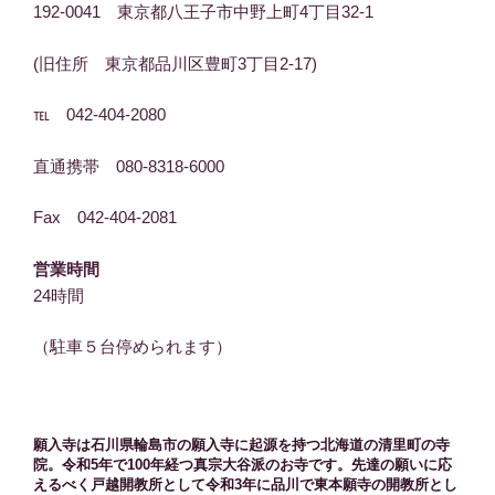
192-0041 東京都八王子市中野上町4丁目32-1
(旧住所 東京都品川区豊町3丁目2-17)
℡ 042-404-2080
直通携帯 080-8318-6000
Fax 042-404-2081
営業時間
24時間
（駐車５台停められます）
願入寺は石川県輪島市の願入寺に起源を持つ北海道の清里町の寺
院。令和5年で100年経つ真宗大谷派のお寺です。先達の願いに応
えるべく戸越開教所として令和3年に品川で東本願寺の開教所とし