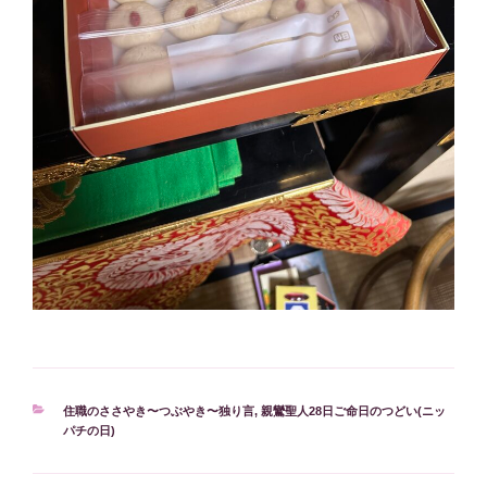
カ
住職のささやき〜つぶやき〜独り言
,
親鸞聖人28日ご命日のつどい(ニッ
テ
パチの日)
ゴ
リ