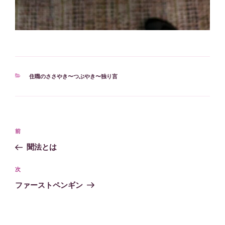
カ
住職のささやき〜つぶやき〜独り言
テ
ゴ
リ
ー
投
過
前
稿
去
聞法とは
ナ
の
ビ
投
次
次
稿
ゲ
の
ファーストペンギン
投
ー
稿
シ
ョ