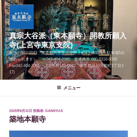
コ
ン
テ
ン
ツ
真宗大谷派（東本願寺）開教所願入
へ
寺(上宮寺東京支院)
ス
住所 192-0041 東京都八王子市中野上町4丁目32-1（駐車場5台
キ
停められます） ℡042-404-2080 直通携帯 080-8318-6000
ッ
Fax042-404-2081 (旧住所142-0042 東京都品川区豊町3丁目2-
プ
17)
メニュー
投
2025年8月31日
投稿者:
GANNYUJI
稿
築地本願寺
日: