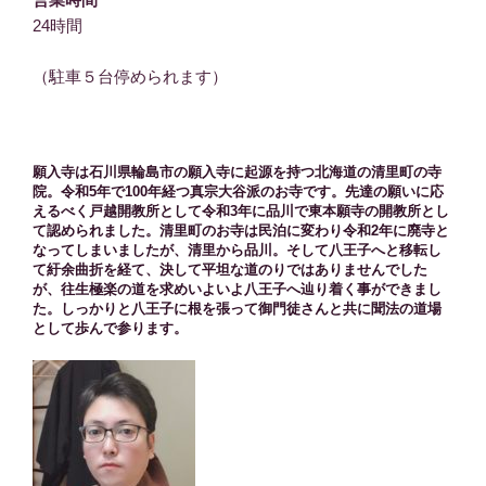
24時間
（駐車５台停められます）
願入寺は石川県輪島市の願入寺に起源を持つ北海道の清里町の寺
院。令和5年で100年経つ真宗大谷派のお寺です。先達の願いに応
えるべく戸越開教所として令和3年に品川で東本願寺の開教所とし
て認められました。清里町のお寺は民泊に変わり令和2年に廃寺と
なってしまいましたが、清里から品川。そして八王子へと移転し
て紆余曲折を経て、決して平坦な道のりではありませんでした
が、往生極楽の道を求めいよいよ八王子へ辿り着く事ができまし
た。しっかりと八王子に根を張って御門徒さんと共に聞法の道場
として歩んで参ります。