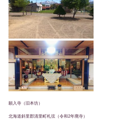
願入寺（旧本坊）
北海道斜里郡清里町札弦（令和2年廃寺）