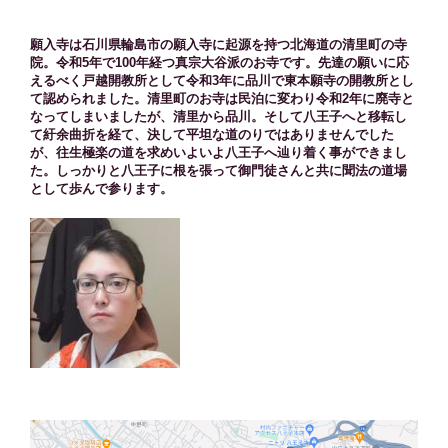
願入寺は石川県輪島市の願入寺に起源を持つ北海道の清里町の寺
院。令和5年で100年経つ真宗大谷派のお寺です。先達の願いに応
えるべく戸越開教所として令和3年に品川で東本願寺の開教所とし
て認められました。清里町のお寺は民泊に変わり令和2年に廃寺と
なってしまいましたが、清里から品川。そして八王子へと移転し
て紆余曲折を経て、決して平坦な道のりではありませんでした
が、往生極楽の道を求めいよいよ八王子へ辿り着く事ができまし
た。しっかりと八王子に根を張って御門徒さんと共に聞法の道場
として歩んで参ります。