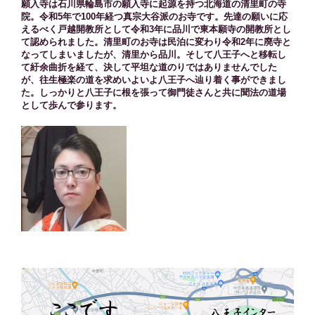
願入寺は石川県輪島市の願入寺に起源を持つ北海道の清里町の寺
院。令和5年で100年経つ真宗大谷派のお寺です。先達の願いに応
えるべく戸越開教所として令和3年に品川で東本願寺の開教所とし
て認められました。清里町のお寺は民泊に変わり令和2年に廃寺と
なってしまいましたが、清里から品川。そして八王子へと移転し
て紆余曲折を経て、決して平坦な道のりではありませんでした
が、往生極楽の道を求めいよいよ八王子へ辿り着く事ができまし
た。しっかりと八王子に根を張って御門徒さんと共に聞法の道場
として歩んで参ります。