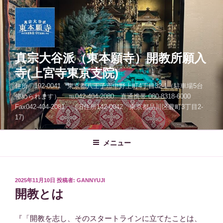
コ
ン
テ
ン
ツ
真宗大谷派（東本願寺）開教所願入
へ
寺(上宮寺東京支院)
ス
住所 192-0041 東京都八王子市中野上町4丁目32-1（駐車場5台
キ
停められます） ℡042-404-2080 直通携帯 080-8318-6000
ッ
Fax042-404-2081 (旧住所142-0042 東京都品川区豊町3丁目2-
プ
17)
メニュー
投
2025年11月10日
投稿者:
GANNYUJI
稿
開教とは
日:
『「開教を志し、そのスタートラインに立てたことは、