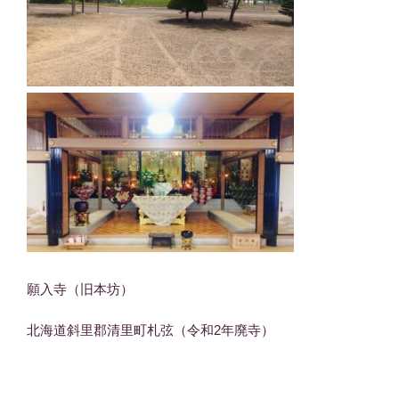
願入寺（旧本坊）
北海道斜里郡清里町札弦（令和2年廃寺）