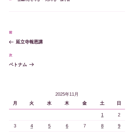
テ
ゴ
リ
ー
投
過
前
稿
去
延立寺報恩講
ナ
の
ビ
投
次
次
稿
ゲ
の
ベトナム
投
ー
稿
シ
ョ
2025年11月
ン
月
火
水
木
金
土
日
1
2
3
4
5
6
7
8
9