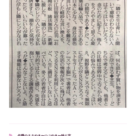
カ
住職のささやき〜つぶやき〜独り言