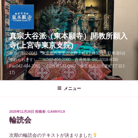
コ
ン
テ
ン
ツ
真宗大谷派（東本願寺）開教所願入
へ
寺(上宮寺東京支院)
ス
住所 192-0041 東京都八王子市中野上町4丁目32-1（駐車場5台
キ
停められます） ℡042-404-2080 直通携帯 080-8318-6000
ッ
Fax042-404-2081 (旧住所142-0042 東京都品川区豊町3丁目2-
プ
17)
メニュー
投
2025年11月26日
投稿者:
GANNYUJI
稿
輪読会
日:
次期の輪読会のテキストが決まりました