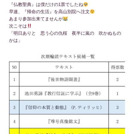
『仏教聖典』は僕だけの1票でしたね
早速、『帰命の生活』を高山別院へ注文
あまり参加出来てませんが
次こそは
「明日ありと 思う心の仇桜 夜半に嵐の 吹かぬもの
かは」