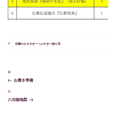
カ
住職のささやき〜つぶやき〜独り言
テ
ゴ
リ
ー
投
過
前
稿
去
お磨き準備
ナ
の
ビ
投
次
次
稿
ゲ
の
八功徳地図
投
ー
稿
シ