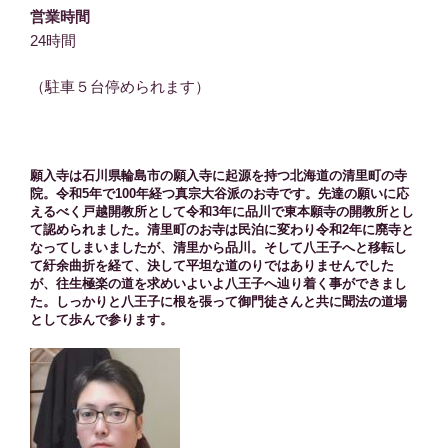
営業時間
24時間
（駐車５台停められます）
願入寺は石川県輪島市の願入寺に起源を持つ北海道の清里町の寺
院。令和5年で100年経つ真宗大谷派のお寺です。先達の願いに応
えるべく戸越開教所として令和3年に品川で東本願寺の開教所とし
て認められました。清里町のお寺は民泊に変わり令和2年に廃寺と
なってしまいましたが、清里から品川。そして八王子へと移転し
て紆余曲折を経て、決して平坦な道のりではありませんでした
が、往生極楽の道を求めいよいよ八王子へ辿り着く事ができまし
た。しっかりと八王子に根を張って御門徒さんと共に聞法の道場
として歩んで参ります。