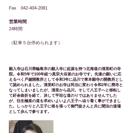
Fax 042-404-2081
営業時間
24時間
（駐車５台停められます）
願入寺は石川県輪島市の願入寺に起源を持つ北海道の清里町の寺
院。令和5年で100年経つ真宗大谷派のお寺です。先達の願いに応
えるべく戸越開教所として令和3年に品川で東本願寺の開教所とし
て認められました。清里町のお寺は民泊に変わり令和2年に廃寺と
なってしまいましたが、清里から品川。そして八王子へと移転し
て紆余曲折を経て、決して平坦な道のりではありませんでした
が、往生極楽の道を求めいよいよ八王子へ辿り着く事ができまし
た。しっかりと八王子に根を張って御門徒さんと共に聞法の道場
として歩んで参ります。