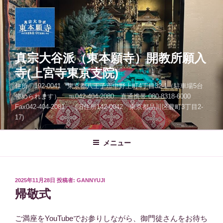
コ
ン
テ
ン
ツ
真宗大谷派（東本願寺）開教所願入
へ
寺(上宮寺東京支院)
ス
住所 192-0041 東京都八王子市中野上町4丁目32-1（駐車場5台
キ
停められます） ℡042-404-2080 直通携帯 080-8318-6000
ッ
Fax042-404-2081 (旧住所142-0042 東京都品川区豊町3丁目2-
プ
17)
メニュー
投
2025年11月28日
投稿者:
GANNYUJI
稿
帰敬式
日:
ご満座をYouTubeでお参りしながら、御門徒さんをお待ち