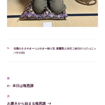
カ
住職のささやき〜つぶやき〜独り言
,
親鸞聖人28日ご命日のつどい(ニッ
テ
パチの日)
ゴ
リ
ー
投
過
前
稿
去
本日は報恩講
ナ
の
ビ
投
次
次
稿
ゲ
の
お磨きから始まる報恩講