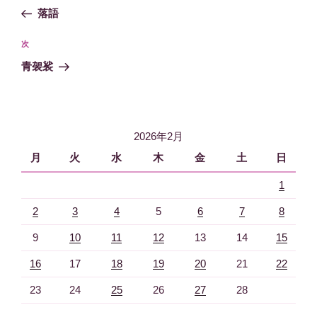
稿
去
落語
ナ
の
ビ
投
次
次
稿
ゲ
の
青袈裟
投
ー
稿
シ
ョ
2026年2月
ン
月
火
水
木
金
土
日
1
2
3
4
5
6
7
8
9
10
11
12
13
14
15
16
17
18
19
20
21
22
23
24
25
26
27
28