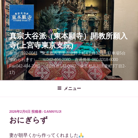
コ
ン
テ
ン
ツ
真宗大谷派（東本願寺）開教所願入
へ
寺(上宮寺東京支院)
ス
住所 192-0041 東京都八王子市中野上町4丁目32-1（駐車場5台
キ
停められます） ℡042-404-2080 直通携帯 080-8318-6000
ッ
Fax042-404-2081 (旧住所142-0042 東京都品川区豊町3丁目2-
プ
17)
メニュー
投
2026年2月6日
投稿者:
GANNYUJI
稿
おにぎらず
日:
妻が朝早くから作ってくれました