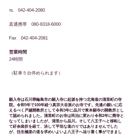
℡ 042-404-2080
直通携帯 080-8318-6000
Fax 042-404-2081
営業時間
24時間
（駐車５台停められます）
願入寺は石川県輪島市の願入寺に起源を持つ北海道の清里町の寺
院。令和5年で100年経つ真宗大谷派のお寺です。先達の願いに応
えるべく戸越開教所として令和3年に品川で東本願寺の開教所とし
て認められました。清里町のお寺は民泊に変わり令和2年に廃寺と
なってしまいましたが、清里から品川。そして八王子へと移転し
て紆余曲折を経て、決して平坦な道のりではありませんでした
が、往生極楽の道を求めいよいよ八王子へ辿り着く事ができまし