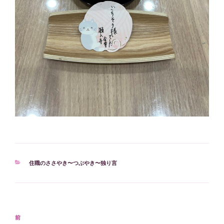
カ
住職のささやき〜つぶやき〜独り言
テ
ゴ
リ
ー
投
過
前