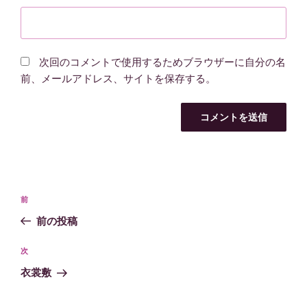
次回のコメントで使用するためブラウザーに自分の名
前、メールアドレス、サイトを保存する。
投
過
前
稿
去
前の投稿
ナ
の
ビ
投
次
次
稿
ゲ
の
衣裳敷
投
ー
稿
シ