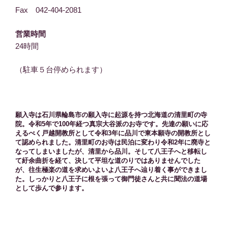
Fax 042-404-2081
営業時間
24時間
（駐車５台停められます）
願入寺は石川県輪島市の願入寺に起源を持つ北海道の清里町の寺
院。令和5年で100年経つ真宗大谷派のお寺です。先達の願いに応
えるべく戸越開教所として令和3年に品川で東本願寺の開教所とし
て認められました。清里町のお寺は民泊に変わり令和2年に廃寺と
なってしまいましたが、清里から品川。そして八王子へと移転し
て紆余曲折を経て、決して平坦な道のりではありませんでした
が、往生極楽の道を求めいよいよ八王子へ辿り着く事ができまし
た。しっかりと八王子に根を張って御門徒さんと共に聞法の道場
として歩んで参ります。