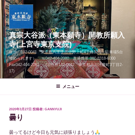
コ
ン
テ
ン
ツ
真宗大谷派（東本願寺）開教所願入
へ
寺(上宮寺東京支院)
ス
住所 192-0041 東京都八王子市中野上町4丁目32-1（駐車場5台
キ
停められます） ℡042-404-2080 直通携帯 080-8318-6000
ッ
Fax042-404-2081 (旧住所142-0042 東京都品川区豊町3丁目2-
プ
17)
メニュー
投
2020年3月27日
投稿者:
GANNYUJI
稿
曇り
日:
曇ってるけど今日も元気に頑張りましょう