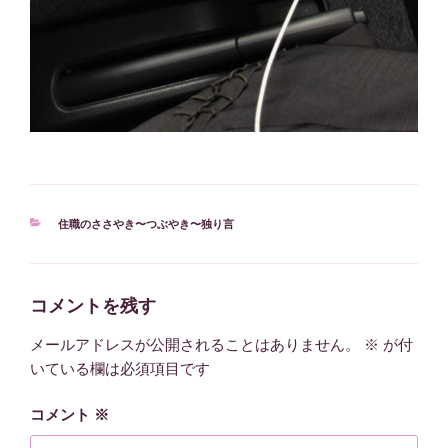
カ
住職のささやき〜つぶやき〜独り言
テ
ゴ
リ
ー
コメントを残す
メールアドレスが公開されることはありません。
※
が付
いている欄は必須項目です
コメント
※