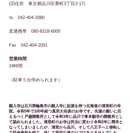
(旧住所 東京都品川区豊町3丁目2-17)
℡ 042-404-2080
直通携帯 080-8318-6000
Fax 042-404-2081
営業時間
24時間
（駐車５台停められます）
願入寺は石川県輪島市の願入寺に起源を持つ北海道の清里町の寺
院。令和5年で100年経つ真宗大谷派のお寺です。先達の願いに応
えるべく戸越開教所として令和3年に品川で東本願寺の開教所とし
て認められました。清里町のお寺は民泊に変わり令和2年に廃寺と
なってしまいましたが、清里から品川。そして八王子へと移転し
て紆余曲折を経て、決して平坦な道のりではありませんでした