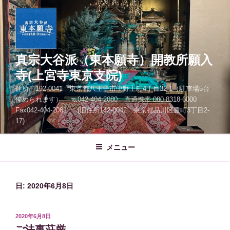
コ
ン
テ
ン
ツ
真宗大谷派（東本願寺）開教所願入
へ
寺(上宮寺東京支院)
ス
住所 192-0041 東京都八王子市中野上町4丁目32-1（駐車場5台
キ
停められます） ℡042-404-2080 直通携帯 080-8318-6000
ッ
Fax042-404-2081 (旧住所142-0042 東京都品川区豊町3丁目2-
プ
17)
メニュー
日:
2020年6月8日
投
2020年6月8日
稿
ご法事荘厳