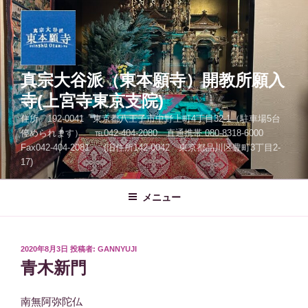
コ
ン
テ
ン
ツ
真宗大谷派（東本願寺）開教所願入
へ
寺(上宮寺東京支院)
ス
住所 192-0041 東京都八王子市中野上町4丁目32-1（駐車場5台
キ
停められます） ℡042-404-2080 直通携帯 080-8318-6000
ッ
Fax042-404-2081 (旧住所142-0042 東京都品川区豊町3丁目2-
プ
17)
メニュー
投
2020年8月3日
投稿者:
GANNYUJI
稿
青木新門
日:
南無阿弥陀仏