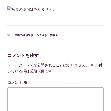
カ
住職のささやき〜つぶやき〜独り言
テ
ゴ
リ
ー
コメントを残す
メールアドレスが公開されることはありません。
※
が付
いている欄は必須項目です
コメント
※