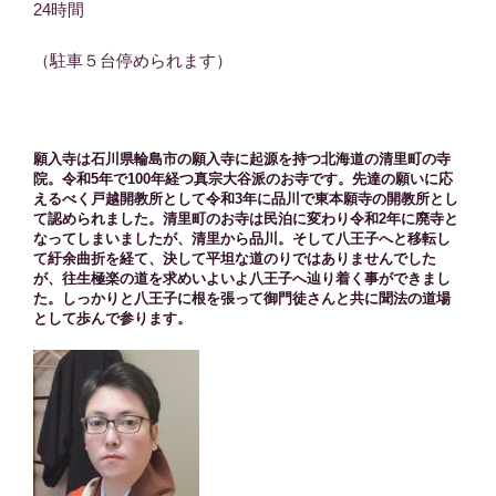
24時間
（駐車５台停められます）
願入寺は石川県輪島市の願入寺に起源を持つ北海道の清里町の寺
院。令和5年で100年経つ真宗大谷派のお寺です。先達の願いに応
えるべく戸越開教所として令和3年に品川で東本願寺の開教所とし
て認められました。清里町のお寺は民泊に変わり令和2年に廃寺と
なってしまいましたが、清里から品川。そして八王子へと移転し
て紆余曲折を経て、決して平坦な道のりではありませんでした
が、往生極楽の道を求めいよいよ八王子へ辿り着く事ができまし
た。しっかりと八王子に根を張って御門徒さんと共に聞法の道場
として歩んで参ります。