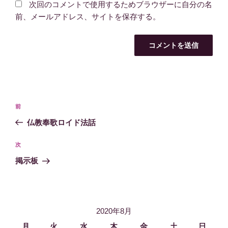
次回のコメントで使用するためブラウザーに自分の名
前、メールアドレス、サイトを保存する。
投
過
前
稿
去
仏教奉歌ロイド法話
ナ
の
ビ
投
次
次
稿
ゲ
の
掲示板
投
ー
稿
シ
ョ
2020年8月
ン
月
火
水
木
金
土
日