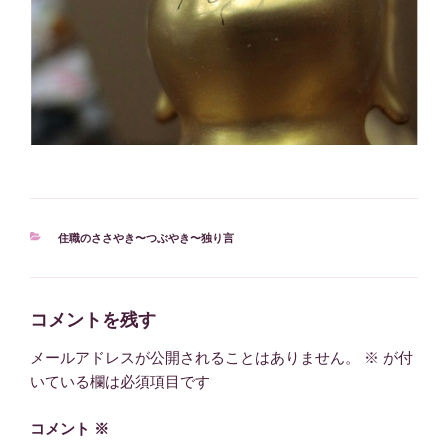
カ
住職のささやき〜つぶやき〜独り言
テ
ゴ
リ
ー
コメントを残す
メールアドレスが公開されることはありません。
※
が付
いている欄は必須項目です
コメント
※