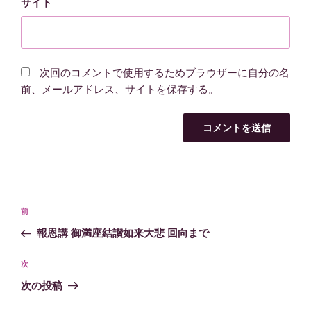
サイト
次回のコメントで使用するためブラウザーに自分の名
前、メールアドレス、サイトを保存する。
投
過
前
稿
去
報恩講 御満座結讃如来大悲 回向まで
ナ
の
ビ
投
次
次
稿
ゲ
の
次の投稿
投
ー