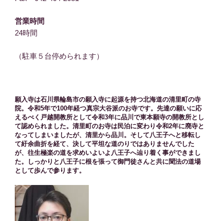
営業時間
24時間
（駐車５台停められます）
願入寺は石川県輪島市の願入寺に起源を持つ北海道の清里町の寺
院。令和5年で100年経つ真宗大谷派のお寺です。先達の願いに応
えるべく戸越開教所として令和3年に品川で東本願寺の開教所とし
て認められました。清里町のお寺は民泊に変わり令和2年に廃寺と
なってしまいましたが、清里から品川。そして八王子へと移転し
て紆余曲折を経て、決して平坦な道のりではありませんでした
が、往生極楽の道を求めいよいよ八王子へ辿り着く事ができまし
た。しっかりと八王子に根を張って御門徒さんと共に聞法の道場
として歩んで参ります。