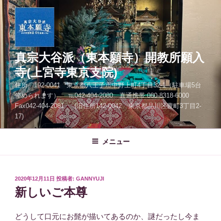
コ
ン
テ
ン
ツ
真宗大谷派（東本願寺）開教所願入
へ
寺(上宮寺東京支院)
ス
住所 192-0041 東京都八王子市中野上町4丁目32-1（駐車場5台
キ
停められます） ℡042-404-2080 直通携帯 080-8318-6000
ッ
Fax042-404-2081 (旧住所142-0042 東京都品川区豊町3丁目2-
プ
17)
メニュー
投
2020年12月11日
投稿者:
GANNYUJI
稿
新しいご本尊
日:
どうして口元にお髭が描いてあるのか、謎だったし今ま