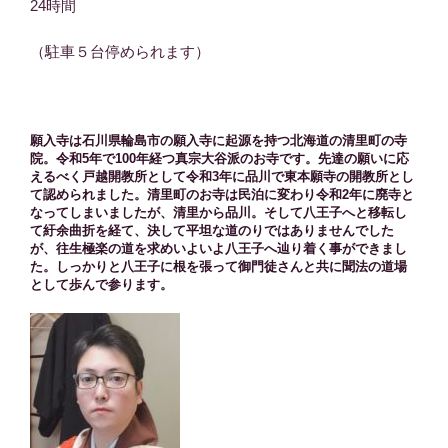
24時間
（駐車５台停められます）
願入寺は石川県輪島市の願入寺に起源を持つ北海道の清里町の寺
院。令和5年で100年経つ真宗大谷派のお寺です。先達の願いに応
えるべく戸越開教所として令和3年に品川で東本願寺の開教所とし
て認められました。清里町のお寺は民泊に変わり令和2年に廃寺と
なってしまいましたが、清里から品川。そして八王子へと移転し
て紆余曲折を経て、決して平坦な道のりではありませんでした
が、往生極楽の道を求めいよいよ八王子へ辿り着く事ができまし
た。しっかりと八王子に根を張って御門徒さんと共に聞法の道場
として歩んで参ります。