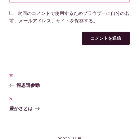
次回のコメントで使用するためブラウザーに自分の名
前、メールアドレス、サイトを保存する。
投
過
前
稿
去
報恩講参勤
ナ
の
ビ
投
次
次
稿
ゲ
の
豊かさとは
投
ー
稿
シ
ョ