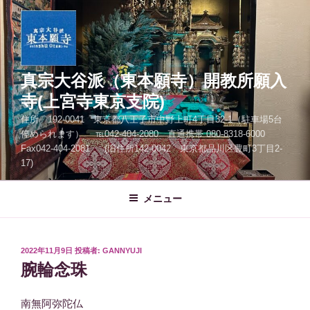
コ
ン
テ
ン
ツ
真宗大谷派（東本願寺）開教所願入
へ
寺(上宮寺東京支院)
ス
住所 192-0041 東京都八王子市中野上町4丁目32-1（駐車場5台
キ
停められます） ℡042-404-2080 直通携帯 080-8318-6000
ッ
Fax042-404-2081 (旧住所142-0042 東京都品川区豊町3丁目2-
プ
17)
メニュー
投
2022年11月9日
投稿者:
GANNYUJI
稿
腕輪念珠
日:
南無阿弥陀仏