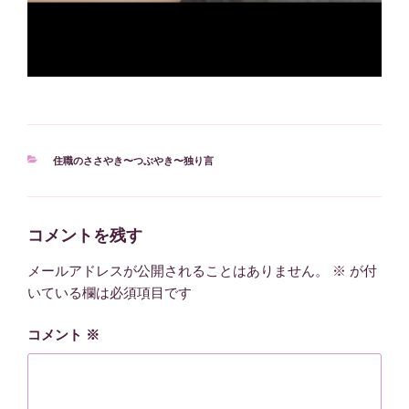
カ
住職のささやき〜つぶやき〜独り言
テ
ゴ
リ
ー
コメントを残す
メールアドレスが公開されることはありません。
※
が付
いている欄は必須項目です
コメント
※