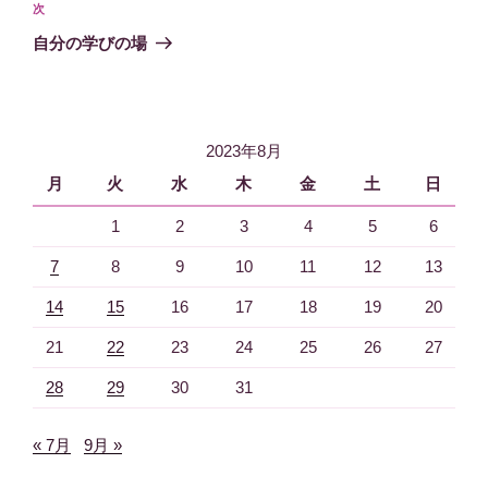
ビ
投
次
次
稿
ゲ
の
自分の学びの場
投
ー
稿
シ
ョ
2023年8月
ン
月
火
水
木
金
土
日
1
2
3
4
5
6
7
8
9
10
11
12
13
14
15
16
17
18
19
20
21
22
23
24
25
26
27
28
29
30
31
« 7月
9月 »