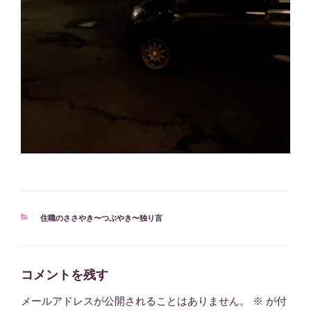
カ
住職のささやき〜つぶやき〜独り言
テ
ゴ
リ
ー
コメントを残す
メールアドレスが公開されることはありません。
※
が付