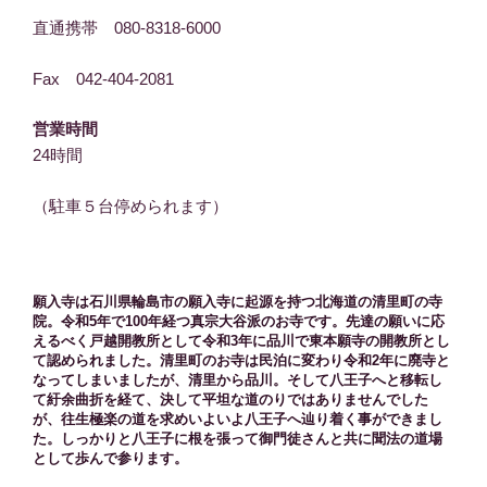
直通携帯 080-8318-6000
Fax 042-404-2081
営業時間
24時間
（駐車５台停められます）
願入寺は石川県輪島市の願入寺に起源を持つ北海道の清里町の寺
院。令和5年で100年経つ真宗大谷派のお寺です。先達の願いに応
えるべく戸越開教所として令和3年に品川で東本願寺の開教所とし
て認められました。清里町のお寺は民泊に変わり令和2年に廃寺と
なってしまいましたが、清里から品川。そして八王子へと移転し
て紆余曲折を経て、決して平坦な道のりではありませんでした
が、往生極楽の道を求めいよいよ八王子へ辿り着く事ができまし
た。しっかりと八王子に根を張って御門徒さんと共に聞法の道場
として歩んで参ります。