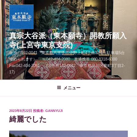
コ
ン
テ
ン
ツ
真宗大谷派（東本願寺）開教所願入
へ
寺(上宮寺東京支院)
ス
住所 192-0041 東京都八王子市中野上町4丁目32-1（駐車場5台
キ
停められます） ℡042-404-2080 直通携帯 080-8318-6000
ッ
Fax042-404-2081 (旧住所142-0042 東京都品川区豊町3丁目2-
プ
17)
メニュー
投
2023年8月22日
投稿者:
GANNYUJI
稿
綺麗でした
日: