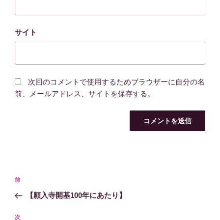
サイト
次回のコメントで使用するためブラウザーに自分の名
前、メールアドレス、サイトを保存する。
投
過
前
稿
去
【願入寺開基100年にあたり】
ナ
の
ビ
投
次
次