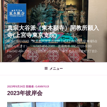
コ
ン
テ
ン
ツ
真宗大谷派（東本願寺）開教所願入
へ
寺(上宮寺東京支院)
ス
住所 192-0041 東京都八王子市中野上町4丁目32-1（駐車場5台
キ
停められます） ℡042-404-2080 直通携帯 080-8318-6000
ッ
Fax042-404-2081 (旧住所142-0042 東京都品川区豊町3丁目2-
プ
17)
メニュー
投
2023年9月24日
投稿者:
GANNYUJI
稿
2023年彼岸会
日: