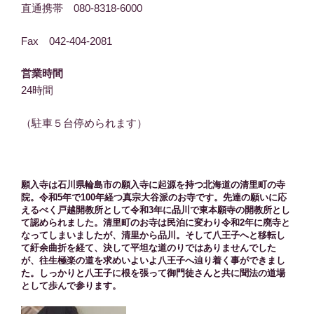
直通携帯 080-8318-6000
Fax 042-404-2081
営業時間
24時間
（駐車５台停められます）
願入寺は石川県輪島市の願入寺に起源を持つ北海道の清里町の寺
院。令和5年で100年経つ真宗大谷派のお寺です。先達の願いに応
えるべく戸越開教所として令和3年に品川で東本願寺の開教所とし
て認められました。清里町のお寺は民泊に変わり令和2年に廃寺と
なってしまいましたが、清里から品川。そして八王子へと移転し
て紆余曲折を経て、決して平坦な道のりではありませんでした
が、往生極楽の道を求めいよいよ八王子へ辿り着く事ができまし
た。しっかりと八王子に根を張って御門徒さんと共に聞法の道場
として歩んで参ります。