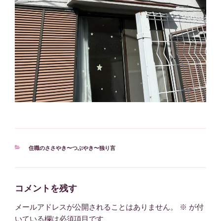
カ
住職のささやき〜つぶやき〜独り言
テ
ゴ
リ
ー
コメントを残す
メールアドレスが公開されることはありません。
※
が付
いている欄は必須項目です