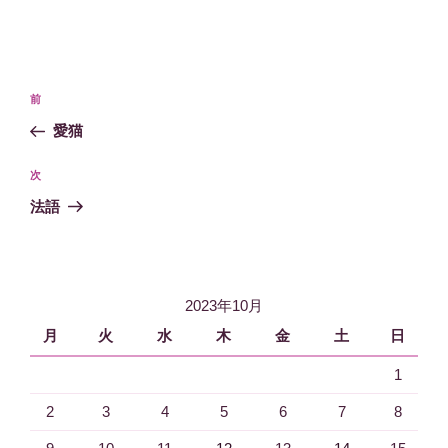
投
過
前
稿
去
愛猫
ナ
の
ビ
投
次
次
稿
ゲ
の
法語
投
ー
稿
シ
ョ
2023年10月
ン
月
火
水
木
金
土
日
1
2
3
4
5
6
7
8