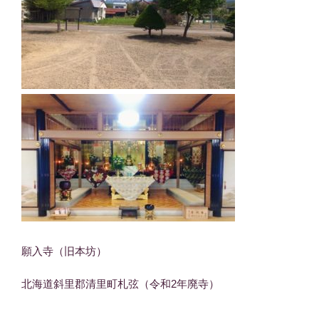
願入寺（旧本坊）
北海道斜里郡清里町札弦（令和2年廃寺）