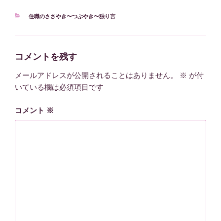
カ
住職のささやき〜つぶやき〜独り言
テ
ゴ
リ
ー
コメントを残す
メールアドレスが公開されることはありません。
※
が付
いている欄は必須項目です
コメント
※