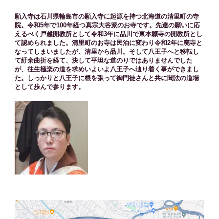
願入寺は石川県輪島市の願入寺に起源を持つ北海道の清里町の寺
院。令和5年で100年経つ真宗大谷派のお寺です。先達の願いに応
えるべく戸越開教所として令和3年に品川で東本願寺の開教所とし
て認められました。清里町のお寺は民泊に変わり令和2年に廃寺と
なってしまいましたが、清里から品川。そして八王子へと移転し
て紆余曲折を経て、決して平坦な道のりではありませんでした
が、往生極楽の道を求めいよいよ八王子へ辿り着く事ができまし
た。しっかりと八王子に根を張って御門徒さんと共に聞法の道場
として歩んで参ります。