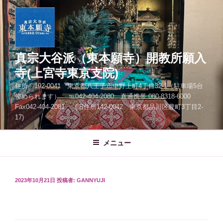
コ
ン
テ
ン
ツ
真宗大谷派（東本願寺）開教所願入
へ
寺(上宮寺東京支院)
ス
住所 192-0041 東京都八王子市中野上町4丁目32-1（駐車場5台
キ
停められます） ℡042-404-2080 直通携帯 080-8318-6000
ッ
Fax042-404-2081 (旧住所142-0042 東京都品川区豊町3丁目2-
プ
17)
メニュー
投
2023年10月21日
投稿者:
GANNYUJI
稿
日: