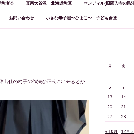
開教者会
真宗大谷派 北海道教区
マンディル(旧願入寺の民泊
お問い合わせ
小さな寺子屋〜ひよこ〜 子ども食堂
月
火
陣出仕の椅子の作法が正式に出来るとか
6
7
13
14
20
21
27
28
« 10月
12月 »