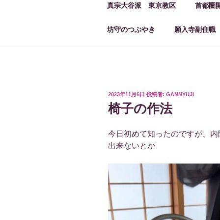
真宗大谷派 東京教区
首都圏
坊守のつぶやき
願入寺副住職
投
2023年11月6日
投稿者:
GANNYUJI
稿
椅子の作法
日:
今日初めて知ったのですが、内
出来ないとか