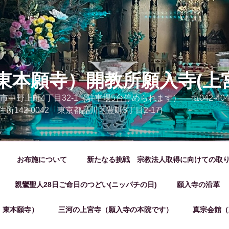
東本願寺）開教所願入寺(上
市中野上町4丁目32-1（駐車場5台停められます） ℡042-404-20
 (旧住所142-0042 東京都品川区豊町3丁目2-17)
お布施について
新たなる挑戦 宗教法人取得に向けての取
親鸞聖人28日ご命日のつどい(ニッパチの日)
願入寺の沿革
 東本願寺）
三河の上宮寺（願入寺の本院です）
真宗会館（