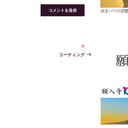
坊主バーの雰囲
次
次
の
コーティング
投
稿