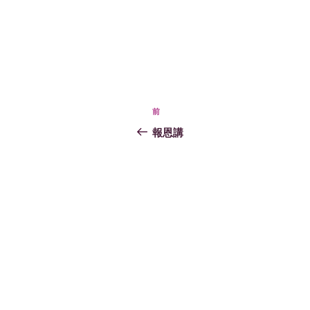
投
過
前
稿
去
報恩講
の
ナ
投
ビ
稿
ゲ
ー
シ
ョ
ン