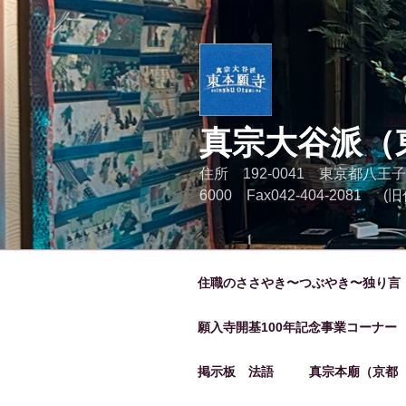
コ
ン
テ
ン
ツ
へ
真宗大谷派（
ス
キ
住所 192-0041 東京都八王子
ッ
6000 Fax042-404-2081
プ
住職のささやき〜つぶやき〜独り言
願入寺開基100年記念事業コーナー
掲示板 法語
真宗本廟（京都