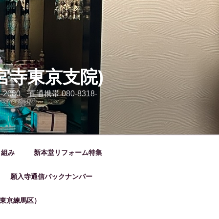
宮寺東京支院)
80 直通携帯 080-8318-
り組み
新本堂リフォーム特集
願入寺通信バックナンバー
東京練馬区）