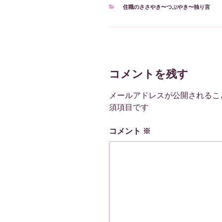
カ
住職のささやき〜つぶやき〜独り言
テ
ゴ
リ
ー
コメントを残す
メールアドレスが公開されるこ
須項目です
コメント
※