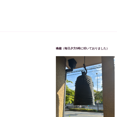
喚鐘（毎日夕方5時に叩いておりました）