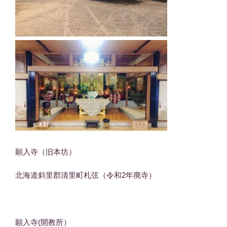
願入寺（旧本坊）
北海道斜里郡清里町札弦（令和2年廃寺）
願入寺(開教所）