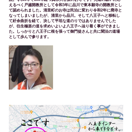
えるべく戸越開教所として令和3年に品川で東本願寺の開教所とし
て認められました。清里町のお寺は民泊に変わり令和2年に廃寺と
なってしまいましたが、清里から品川。そして八王子へと移転し
て紆余曲折を経て、決して平坦な道のりではありませんでした
が、往生極楽の道を求めいよいよ八王子へ辿り着く事ができまし
た。しっかりと八王子に根を張って御門徒さんと共に聞法の道場
として歩んで参ります。