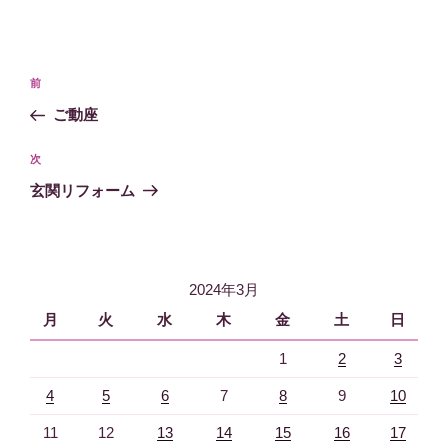
投
過
前
稿
去
ご動座
ナ
の
ビ
投
次
次
稿
ゲ
の
玄関リフォーム
投
ー
稿
シ
ョ
2024年3月
ン
月
火
水
木
金
土
日
1
2
3
4
5
6
7
8
9
10
11
12
13
14
15
16
17