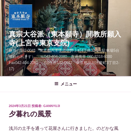
コ
ン
テ
ン
ツ
真宗大谷派（東本願寺）開教所願入
へ
寺(上宮寺東京支院)
ス
住所 192-0041 東京都八王子市中野上町4丁目32-1（駐車場5台
キ
停められます） ℡042-404-2080 直通携帯 080-8318-6000
ッ
Fax042-404-2081 (旧住所142-0042 東京都品川区豊町3丁目2-
プ
17)
メニュー
投
2024年3月21日
投稿者:
GANNYUJI
稿
夕暮れの風景
日:
浅川の土手を通って花屋さんに行きました。のどかな風