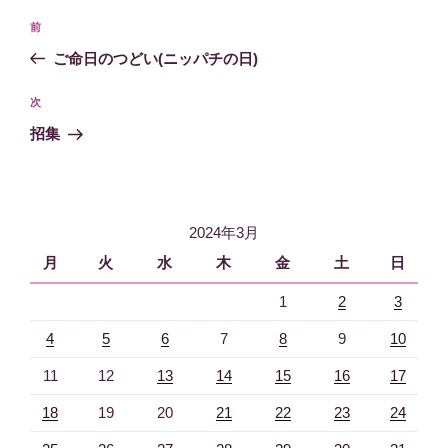
投
過
前
稿
去
ご命日のつどい(ニッパチの日)
ナ
の
ビ
投
次
次
稿
ゲ
の
招集
投
ー
稿
シ
ョ
2024年3月
ン
月
火
水
木
金
土
日
1
2
3
4
5
6
7
8
9
10
11
12
13
14
15
16
17
18
19
20
21
22
23
24