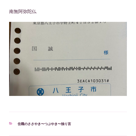
南無阿弥陀仏
カ
住職のささやき〜つぶやき〜独り言
テ
ゴ