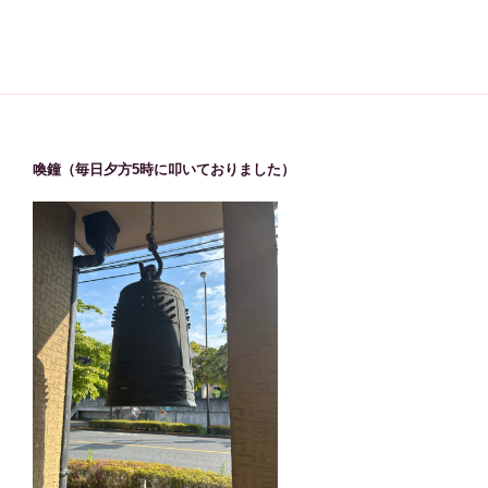
喚鐘（毎日夕方5時に叩いておりました）