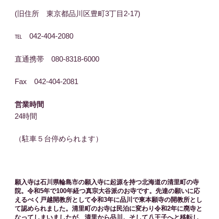
(旧住所 東京都品川区豊町3丁目2-17)
℡ 042-404-2080
直通携帯 080-8318-6000
Fax 042-404-2081
営業時間
24時間
（駐車５台停められます）
願入寺は石川県輪島市の願入寺に起源を持つ北海道の清里町の寺
院。令和5年で100年経つ真宗大谷派のお寺です。先達の願いに応
えるべく戸越開教所として令和3年に品川で東本願寺の開教所とし
て認められました。清里町のお寺は民泊に変わり令和2年に廃寺と
なってしまいましたが、清里から品川。そして八王子へと移転し