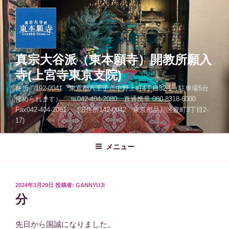
コ
ン
テ
ン
ツ
真宗大谷派（東本願寺）開教所願入
へ
寺(上宮寺東京支院)
ス
住所 192-0041 東京都八王子市中野上町4丁目32-1（駐車場5台
キ
停められます） ℡042-404-2080 直通携帯 080-8318-6000
ッ
Fax042-404-2081 (旧住所142-0042 東京都品川区豊町3丁目2-
プ
17)
メニュー
投
2024年3月29日
投稿者:
GANNYUJI
稿
分
日:
先日から国誠になりました。