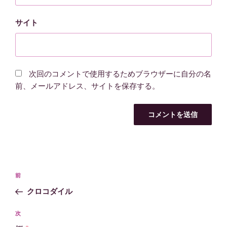
サイト
次回のコメントで使用するためブラウザーに自分の名
前、メールアドレス、サイトを保存する。
投
過
前
稿
去
クロコダイル
ナ
の
ビ
投
次
次
稿
ゲ
の