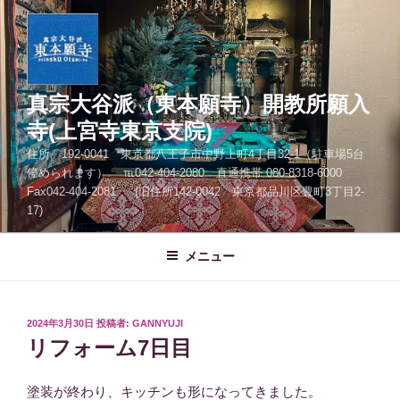
コ
ン
テ
ン
ツ
真宗大谷派（東本願寺）開教所願入
へ
寺(上宮寺東京支院)
ス
住所 192-0041 東京都八王子市中野上町4丁目32-1（駐車場5台
キ
停められます） ℡042-404-2080 直通携帯 080-8318-6000
ッ
Fax042-404-2081 (旧住所142-0042 東京都品川区豊町3丁目2-
プ
17)
メニュー
投
2024年3月30日
投稿者:
GANNYUJI
稿
リフォーム7日目
日:
塗装が終わり、キッチンも形になってきました。