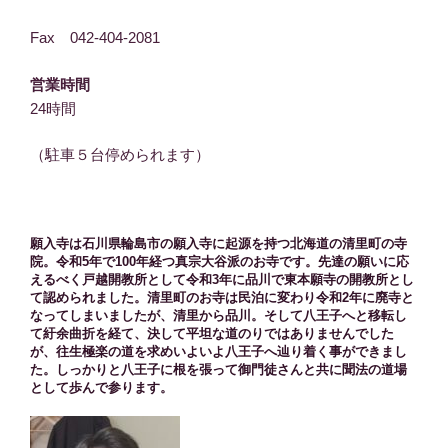
Fax 042-404-2081
営業時間
24時間
（駐車５台停められます）
願入寺は石川県輪島市の願入寺に起源を持つ北海道の清里町の寺
院。令和5年で100年経つ真宗大谷派のお寺です。先達の願いに応
えるべく戸越開教所として令和3年に品川で東本願寺の開教所とし
て認められました。清里町のお寺は民泊に変わり令和2年に廃寺と
なってしまいましたが、清里から品川。そして八王子へと移転し
て紆余曲折を経て、決して平坦な道のりではありませんでした
が、往生極楽の道を求めいよいよ八王子へ辿り着く事ができまし
た。しっかりと八王子に根を張って御門徒さんと共に聞法の道場
として歩んで参ります。