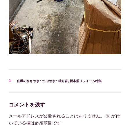
カ
住職のささやき〜つぶやき〜独り言
,
新本堂リフォーム特集
テ
ゴ
リ
ー
コメントを残す
メールアドレスが公開されることはありません。
※
が付
いている欄は必須項目です