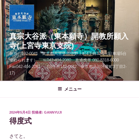
コ
ン
テ
ン
ツ
真宗大谷派（東本願寺）開教所願入
へ
寺(上宮寺東京支院)
ス
住所 192-0041 東京都八王子市中野上町4丁目32-1（駐車場5台
キ
停められます） ℡042-404-2080 直通携帯 080-8318-6000
ッ
Fax042-404-2081 (旧住所142-0042 東京都品川区豊町3丁目2-
プ
17)
メニュー
投
2024年5月4日
投稿者:
GANNYUJI
稿
得度式
日:
さてと。