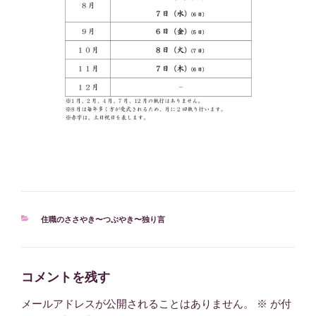
カ
住職のささやき〜つぶやき〜独り言
テ
ゴ
リ
ー
コメントを残す
メールアドレスが公開されることはありません。
※
が付