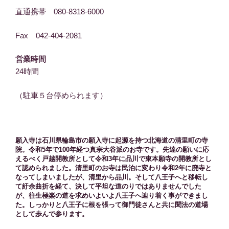
直通携帯 080-8318-6000
Fax 042-404-2081
営業時間
24時間
（駐車５台停められます）
願入寺は石川県輪島市の願入寺に起源を持つ北海道の清里町の寺
院。令和5年で100年経つ真宗大谷派のお寺です。先達の願いに応
えるべく戸越開教所として令和3年に品川で東本願寺の開教所とし
て認められました。清里町のお寺は民泊に変わり令和2年に廃寺と
なってしまいましたが、清里から品川。そして八王子へと移転し
て紆余曲折を経て、決して平坦な道のりではありませんでした
が、往生極楽の道を求めいよいよ八王子へ辿り着く事ができまし
た。しっかりと八王子に根を張って御門徒さんと共に聞法の道場
として歩んで参ります。