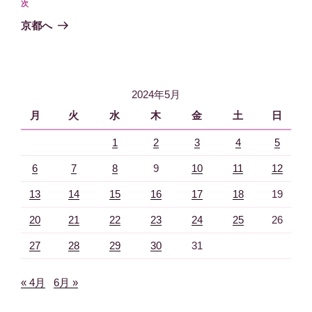
ビ
投
次
次
稿
ゲ
の
京都へ
投
ー
稿
シ
ョ
2024年5月
ン
月
火
水
木
金
土
日
1
2
3
4
5
6
7
8
9
10
11
12
13
14
15
16
17
18
19
20
21
22
23
24
25
26
27
28
29
30
31
« 4月
6月 »