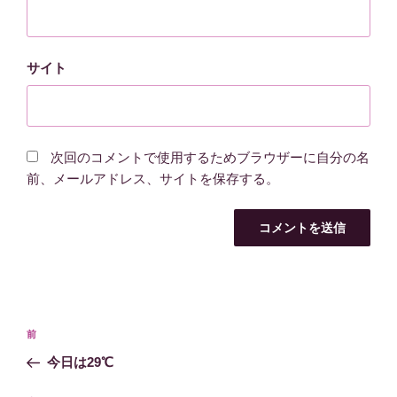
サイト
次回のコメントで使用するためブラウザーに自分の名
前、メールアドレス、サイトを保存する。
投
過
前
稿
去
今日は29℃
ナ
の