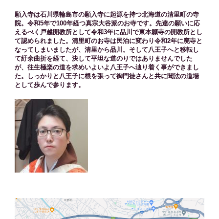
願入寺は石川県輪島市の願入寺に起源を持つ北海道の清里町の寺
院。令和5年で100年経つ真宗大谷派のお寺です。先達の願いに応
えるべく戸越開教所として令和3年に品川で東本願寺の開教所とし
て認められました。清里町のお寺は民泊に変わり令和2年に廃寺と
なってしまいましたが、清里から品川。そして八王子へと移転し
て紆余曲折を経て、決して平坦な道のりではありませんでした
が、往生極楽の道を求めいよいよ八王子へ辿り着く事ができまし
た。しっかりと八王子に根を張って御門徒さんと共に聞法の道場
として歩んで参ります。