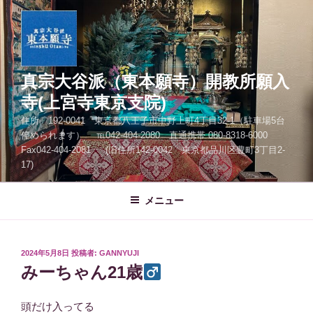
コ
ン
テ
ン
ツ
真宗大谷派（東本願寺）開教所願入
へ
寺(上宮寺東京支院)
ス
住所 192-0041 東京都八王子市中野上町4丁目32-1（駐車場5台
キ
停められます） ℡042-404-2080 直通携帯 080-8318-6000
ッ
Fax042-404-2081 (旧住所142-0042 東京都品川区豊町3丁目2-
プ
17)
メニュー
投
2024年5月8日
投稿者:
GANNYUJI
稿
みーちゃん21歳
日:
頭だけ入ってる