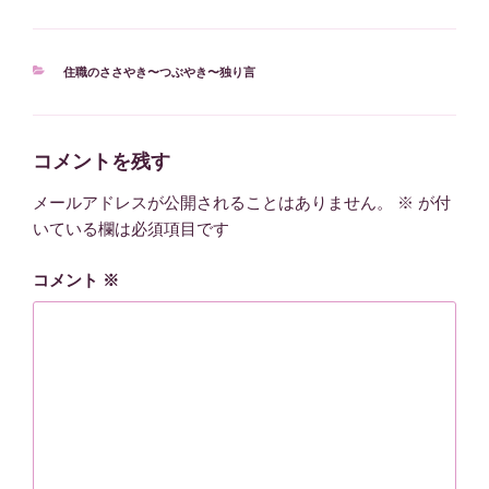
カ
住職のささやき〜つぶやき〜独り言
テ
ゴ
リ
ー
コメントを残す
メールアドレスが公開されることはありません。
※
が付
いている欄は必須項目です
コメント
※