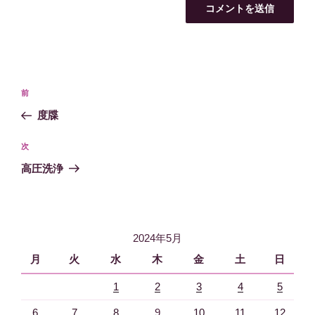
投
過
前
稿
去
度牒
ナ
の
ビ
投
次
次
稿
ゲ
の
高圧洗浄
投
ー
稿
シ
ョ
2024年5月
ン
月
火
水
木
金
土
日
1
2
3
4
5
6
7
8
9
10
11
12