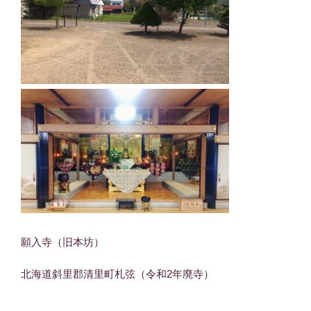
願入寺（旧本坊）
北海道斜里郡清里町札弦（令和2年廃寺）