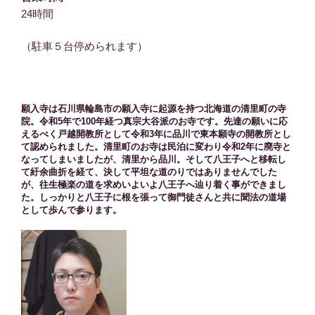
24時間
（駐車５台停められます）
願入寺は石川県輪島市の願入寺に起源を持つ北海道の清里町の寺
院。令和5年で100年経つ真宗大谷派のお寺です。先達の願いに応
えるべく戸越開教所として令和3年に品川で東本願寺の開教所とし
て認められました。清里町のお寺は民泊に変わり令和2年に廃寺と
なってしまいましたが、清里から品川。そして八王子へと移転し
て紆余曲折を経て、決して平坦な道のりではありませんでした
が、往生極楽の道を求めいよいよ八王子へ辿り着く事ができまし
た。しっかりと八王子に根を張って御門徒さんと共に聞法の道場
として歩んで参ります。