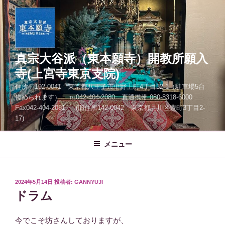
コ
ン
テ
ン
ツ
真宗大谷派（東本願寺）開教所願入
へ
寺(上宮寺東京支院)
ス
住所 192-0041 東京都八王子市中野上町4丁目32-1（駐車場5台
キ
停められます） ℡042-404-2080 直通携帯 080-8318-6000
ッ
Fax042-404-2081 (旧住所142-0042 東京都品川区豊町3丁目2-
プ
17)
メニュー
投
2024年5月14日
投稿者:
GANNYUJI
稿
ドラム
日:
今でこそ坊さんしておりますが、