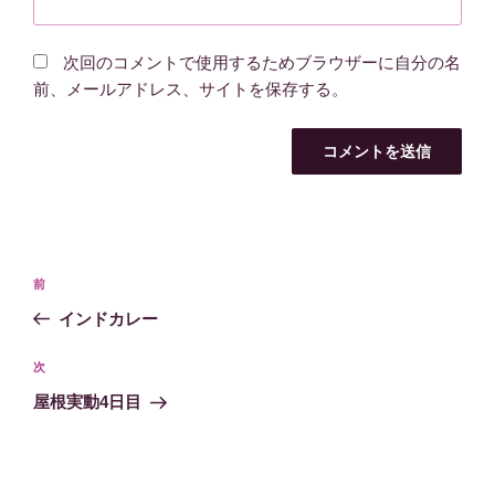
次回のコメントで使用するためブラウザーに自分の名
前、メールアドレス、サイトを保存する。
投
過
前
稿
去
インドカレー
ナ
の
ビ
投
次
次
稿
ゲ
の
屋根実動4日目
投
ー
稿
シ
ョ