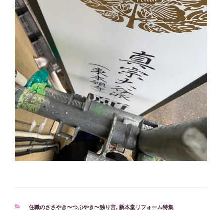
カ
住職のささやき〜つぶやき〜独り言
,
新本堂リフォーム特集
テ