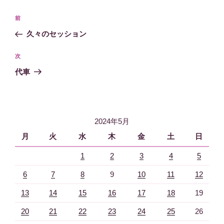
投
過
前
稿
去
久々のセッション
ナ
の
ビ
投
次
次
稿
ゲ
の
代車
投
ー
稿
シ
ョ
2024年5月
ン
月
火
水
木
金
土
日
1
2
3
4
5
6
7
8
9
10
11
12
13
14
15
16
17
18
19
20
21
22
23
24
25
26