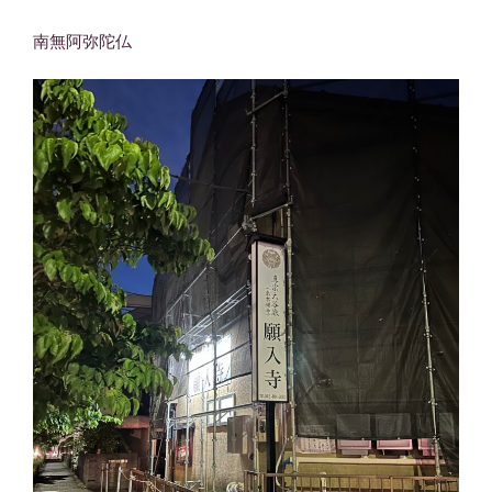
南無阿弥陀仏