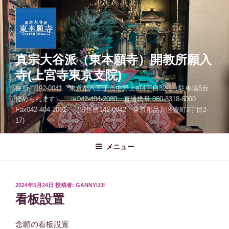
コ
ン
テ
ン
ツ
真宗大谷派（東本願寺）開教所願入
へ
寺(上宮寺東京支院)
ス
住所 192-0041 東京都八王子市中野上町4丁目32-1（駐車場5台
キ
停められます） ℡042-404-2080 直通携帯 080-8318-6000
ッ
Fax042-404-2081 (旧住所142-0042 東京都品川区豊町3丁目2-
プ
17)
メニュー
投
2024年5月24日
投稿者:
GANNYUJI
稿
看板設置
日:
念願の看板設置