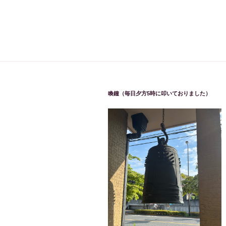
喚鐘（毎日夕方5時に叩いておりました）