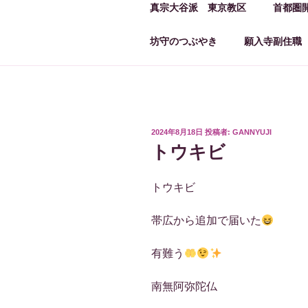
真宗大谷派 東京教区
首都圏
坊守のつぶやき
願入寺副住職
投
2024年8月18日
投稿者:
GANNYUJI
稿
トウキビ
日:
トウキビ
帯広から追加で届いた
有難う
南無阿弥陀仏