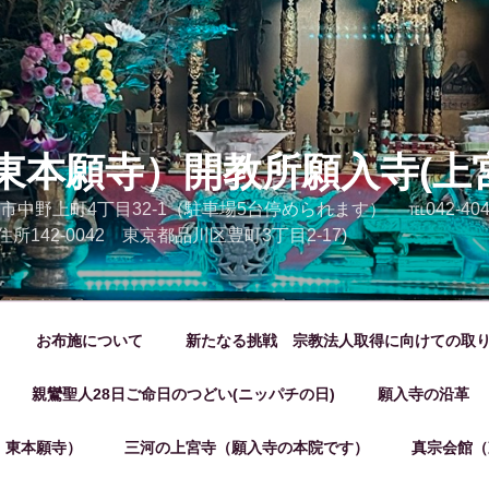
東本願寺）開教所願入寺(上
市中野上町4丁目32-1（駐車場5台停められます） ℡042-404-20
 (旧住所142-0042 東京都品川区豊町3丁目2-17)
お布施について
新たなる挑戦 宗教法人取得に向けての取
親鸞聖人28日ご命日のつどい(ニッパチの日)
願入寺の沿革
 東本願寺）
三河の上宮寺（願入寺の本院です）
真宗会館（