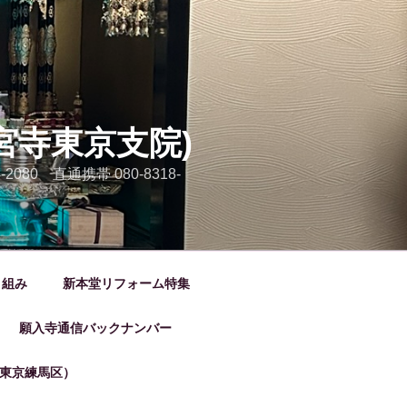
宮寺東京支院)
80 直通携帯 080-8318-
り組み
新本堂リフォーム特集
願入寺通信バックナンバー
東京練馬区）