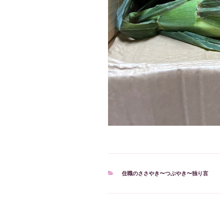
カ
住職のささやき〜つぶやき〜独り言
テ
ゴ
リ
ー