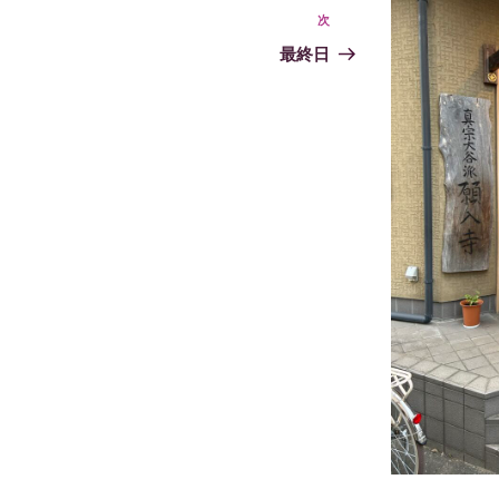
次
次
の
最終日
投
稿