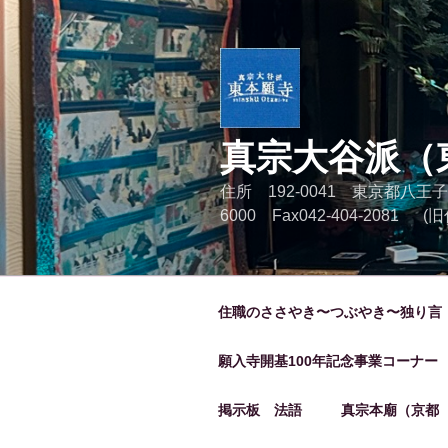
コ
ン
テ
ン
ツ
へ
真宗大谷派（
ス
キ
住所 192-0041 東京都八王子
ッ
6000 Fax042-404-2081
プ
住職のささやき〜つぶやき〜独り言
願入寺開基100年記念事業コーナー
掲示板 法語
真宗本廟（京都