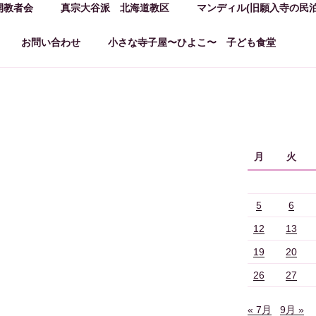
開教者会
真宗大谷派 北海道教区
マンディル(旧願入寺の民泊
お問い合わせ
小さな寺子屋〜ひよこ〜 子ども食堂
月
火
5
6
12
13
19
20
26
27
« 7月
9月 »