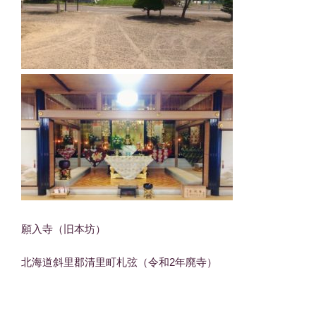
願入寺（旧本坊）
北海道斜里郡清里町札弦（令和2年廃寺）