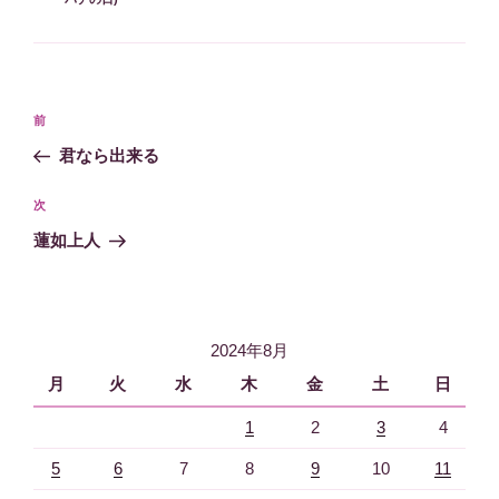
ゴ
リ
ー
投
過
前
稿
去
君なら出来る
ナ
の
ビ
投
次
次
稿
ゲ
の
蓮如上人
投
ー
稿
シ
ョ
2024年8月
ン
月
火
水
木
金
土
日
1
2
3
4
5
6
7
8
9
10
11