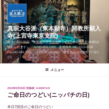
コ
ン
テ
ン
ツ
真宗大谷派（東本願寺）開教所願入
へ
寺(上宮寺東京支院)
ス
住所 192-0041 東京都八王子市中野上町4丁目32-1（駐車場5台
キ
停められます） ℡042-404-2080 直通携帯 080-8318-6000
ッ
Fax042-404-2081 (旧住所142-0042 東京都品川区豊町3丁目2-
プ
17)
メニュー
投
2024年8月28日
投稿者:
GANNYUJI
稿
ご命日のつどい(ニッパチの日)
日:
本日7回目のご命日のつどい