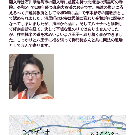
願入寺は石川県輪島市の願入寺に起源を持つ北海道の清里町の寺
院。令和5年で100年経つ真宗大谷派のお寺です。先達の願いに応
えるべく戸越開教所として令和3年に品川で東本願寺の開教所とし
て認められました。清里町のお寺は民泊に変わり令和2年に廃寺と
なってしまいましたが、清里から品川。そして八王子へと移転し
て紆余曲折を経て、決して平坦な道のりではありませんでした
が、往生極楽の道を求めいよいよ八王子へ辿り着く事ができまし
た。しっかりと八王子に根を張って御門徒さんと共に聞法の道場
として歩んで参ります。