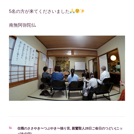
5名の方が来てくださいました
南無阿弥陀仏
カ
住職のささやき〜つぶやき〜独り言
,
親鸞聖人28日ご命日のつどい(ニッ
テ
パチの日)