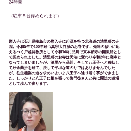
24時間
（駐車５台停められます）
願入寺は石川県輪島市の願入寺に起源を持つ北海道の清里町の寺
院。令和5年で100年経つ真宗大谷派のお寺です。先達の願いに応
えるべく戸越開教所として令和3年に品川で東本願寺の開教所とし
て認められました。清里町のお寺は民泊に変わり令和2年に廃寺と
なってしまいましたが、清里から品川。そして八王子へと移転し
て紆余曲折を経て、決して平坦な道のりではありませんでした
が、往生極楽の道を求めいよいよ八王子へ辿り着く事ができまし
た。しっかりと八王子に根を張って御門徒さんと共に聞法の道場
として歩んで参ります。