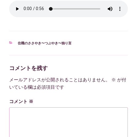
カ
住職のささやき〜つぶやき〜独り言
テ
ゴ
リ
ー
コメントを残す
メールアドレスが公開されることはありません。
※
が付
いている欄は必須項目です
コメント
※