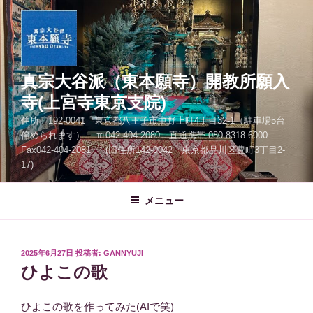
コ
ン
テ
ン
ツ
真宗大谷派（東本願寺）開教所願入
へ
寺(上宮寺東京支院)
ス
住所 192-0041 東京都八王子市中野上町4丁目32-1（駐車場5台
キ
停められます） ℡042-404-2080 直通携帯 080-8318-6000
ッ
Fax042-404-2081 (旧住所142-0042 東京都品川区豊町3丁目2-
プ
17)
メニュー
投
2025年6月27日
投稿者:
GANNYUJI
稿
ひよこの歌
日:
ひよこの歌を作ってみた(AIで笑)