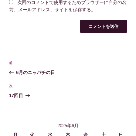
次回のコメントで使用するためブラウザーに自分の名
前、メールアドレス、サイトを保存する。
投
過
前
稿
去
6月のニッパチの日
ナ
の
ビ
投
次
次
稿
ゲ
の
17回目
投
ー
稿
シ
ョ
2025年6月
ン
月
火
水
木
金
土
日