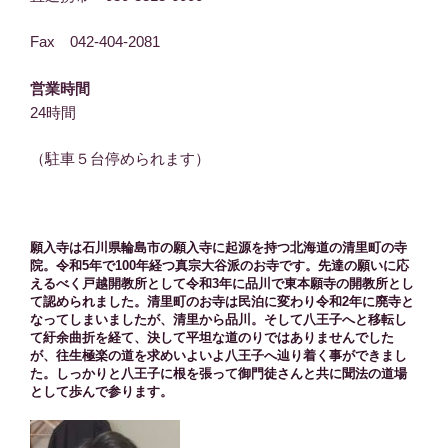
Fax 042-404-2081
営業時間
24時間
（駐車５台停められます）
願入寺は石川県輪島市の願入寺に起源を持つ北海道の清里町の寺
院。令和5年で100年経つ真宗大谷派のお寺です。先達の願いに応
えるべく戸越開教所として令和3年に品川で東本願寺の開教所とし
て認められました。清里町のお寺は民泊に変わり令和2年に廃寺と
なってしまいましたが、清里から品川。そして八王子へと移転し
て紆余曲折を経て、決して平坦な道のりではありませんでした
が、往生極楽の道を求めいよいよ八王子へ辿り着く事ができまし
た。しっかりと八王子に根を張って御門徒さんと共に聞法の道場
として歩んで参ります。