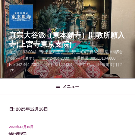
コ
ン
テ
ン
ツ
真宗大谷派（東本願寺）開教所願入
へ
寺(上宮寺東京支院)
ス
住所 192-0041 東京都八王子市中野上町4丁目32-1（駐車場5台
キ
停められます） ℡042-404-2080 直通携帯 080-8318-6000
ッ
Fax042-404-2081 (旧住所142-0042 東京都品川区豊町3丁目2-
プ
17)
メニュー
日:
2025年12月16日
投
2025年12月16日
稿
挨拶行