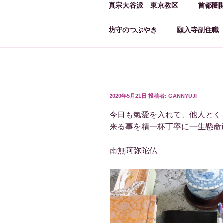
真宗大谷派 東京教区
首都圏
坊守のつぶやき
願入寺副住職
投
2020年5月21日
投稿者:
GANNYUJI
稿
日:
今日も氣愛を入れて、他人とく
来る事を精一杯丁寧に一生懸命頑
南無阿弥陀仏