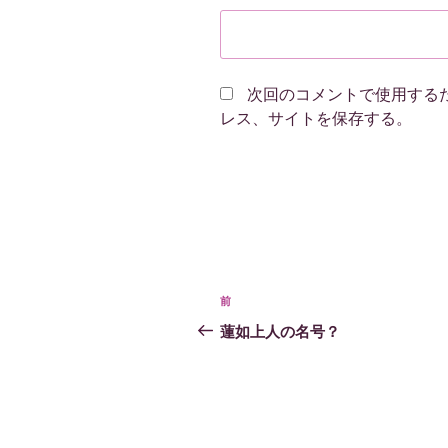
次回のコメントで使用する
レス、サイトを保存する。
投
過
前
稿
去
蓮如上人の名号？
の
ナ
投
ビ
稿
ゲ