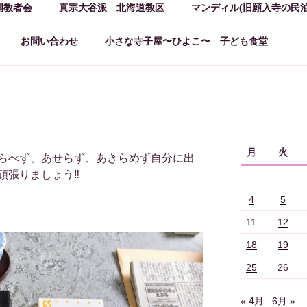
開教者会
真宗大谷派 北海道教区
マンディル(旧願入寺の民泊
お問い合わせ
小さな寺子屋〜ひよこ〜 子ども食堂
月
火
らべず、あせらず、あきらめず自分に出
張りましょう‼︎
4
5
11
12
18
19
25
26
« 4月
6月 »