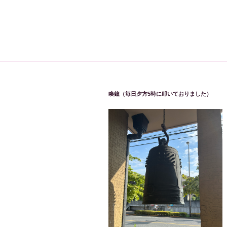
喚鐘（毎日夕方5時に叩いておりました）