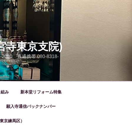
宮寺東京支院)
80 直通携帯 080-8318-
り組み
新本堂リフォーム特集
願入寺通信バックナンバー
東京練馬区）