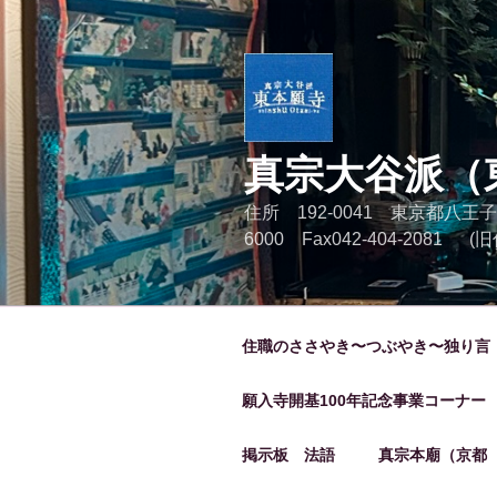
コ
ン
テ
ン
ツ
へ
真宗大谷派（
ス
キ
住所 192-0041 東京都八王子
ッ
6000 Fax042-404-2081
プ
住職のささやき〜つぶやき〜独り言
願入寺開基100年記念事業コーナー
掲示板 法語
真宗本廟（京都