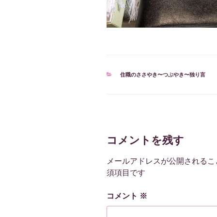
カ
住職のささやき〜つぶやき〜独り言
テ
ゴ
リ
ー
コメントを残す
メールアドレスが公開されるこ
須項目です
コメント
※