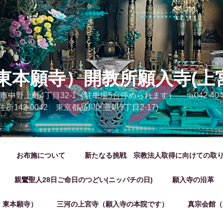
東本願寺）開教所願入寺(上
市中野上町4丁目32-1（駐車場5台停められます） ℡042-404-20
 (旧住所142-0042 東京都品川区豊町3丁目2-17)
お布施について
新たなる挑戦 宗教法人取得に向けての取
親鸞聖人28日ご命日のつどい(ニッパチの日)
願入寺の沿革
 東本願寺）
三河の上宮寺（願入寺の本院です）
真宗会館（