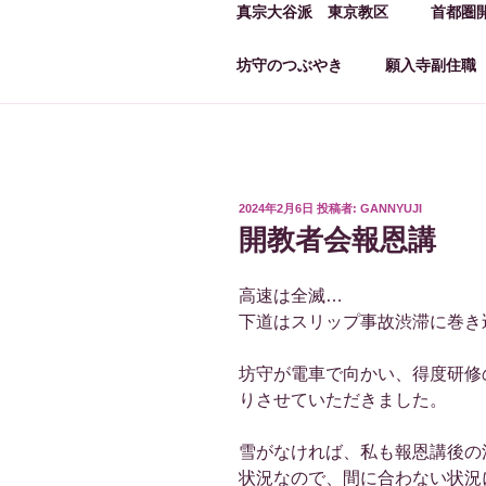
真宗大谷派 東京教区
首都圏
坊守のつぶやき
願入寺副住職
投
2024年2月6日
投稿者:
GANNYUJI
稿
開教者会報恩講
日:
高速は全滅…
下道はスリップ事故渋滞に巻き
坊守が電車で向かい、得度研修
りさせていただきました。
雪がなければ、私も報恩講後の
状況なので、間に合わない状況