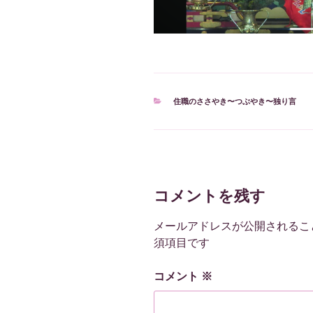
カ
住職のささやき〜つぶやき〜独り言
テ
ゴ
リ
ー
コメントを残す
メールアドレスが公開されるこ
須項目です
コメント
※