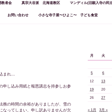
開教者会
真宗大谷派 北海道教区
マンディル(旧願入寺の民泊
お問い合わせ
小さな寺子屋〜ひよこ〜 子ども食堂
月
火
5
6
込まれ…
12
13
の申し込み用紙と報恩講志を持参しお参
19
20
26
27
法務の時間の余裕がありましたが、雪の
« 1月
3月 »
になってしまい、申し訳ありませんが欠