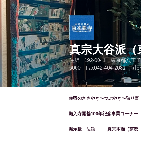
コ
ン
テ
ン
ツ
へ
真宗大谷派（
ス
キ
住所 192-0041 東京都八王子
ッ
6000 Fax042-404-2081
プ
住職のささやき〜つぶやき〜独り言
願入寺開基100年記念事業コーナー
掲示板 法語
真宗本廟（京都