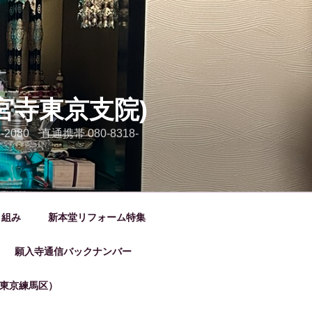
宮寺東京支院)
80 直通携帯 080-8318-
り組み
新本堂リフォーム特集
願入寺通信バックナンバー
東京練馬区）