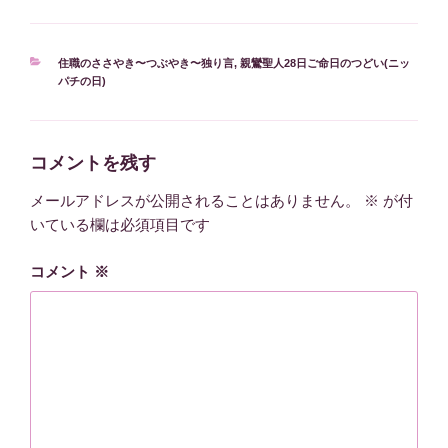
カ
住職のささやき〜つぶやき〜独り言
,
親鸞聖人28日ご命日のつどい(ニッ
テ
パチの日)
ゴ
リ
ー
コメントを残す
メールアドレスが公開されることはありません。
※
が付
いている欄は必須項目です
コメント
※