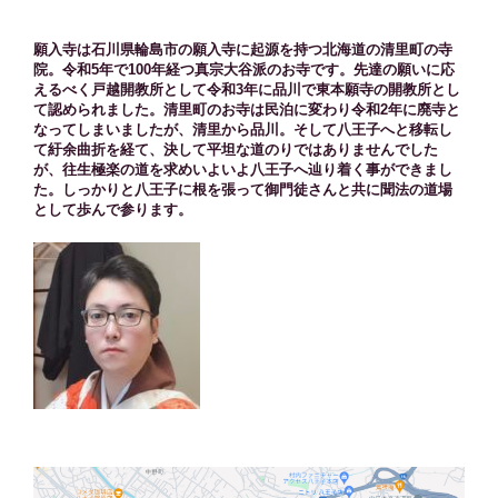
願入寺は石川県輪島市の願入寺に起源を持つ北海道の清里町の寺
院。令和5年で100年経つ真宗大谷派のお寺です。先達の願いに応
えるべく戸越開教所として令和3年に品川で東本願寺の開教所とし
て認められました。清里町のお寺は民泊に変わり令和2年に廃寺と
なってしまいましたが、清里から品川。そして八王子へと移転し
て紆余曲折を経て、決して平坦な道のりではありませんでした
が、往生極楽の道を求めいよいよ八王子へ辿り着く事ができまし
た。しっかりと八王子に根を張って御門徒さんと共に聞法の道場
として歩んで参ります。