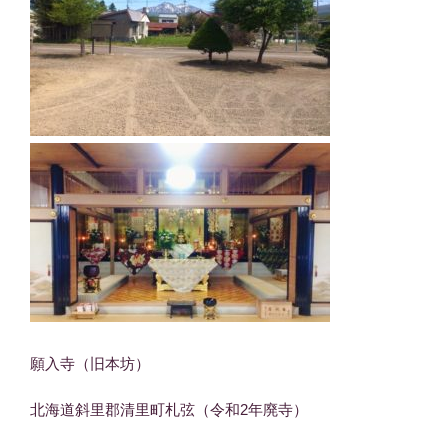
願入寺（旧本坊）
北海道斜里郡清里町札弦（令和2年廃寺）