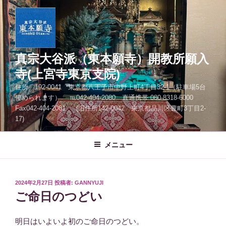
コ
ン
テ
ン
ツ
真宗大谷派（東本願寺）開教所願入
へ
寺(上宮寺東京支院)
ス
住所 192-0041 東京都八王子市中野上町4丁目32-1（駐車場5台
キ
停められます） ℡042-404-2080 直通携帯 080-8318-6000
ッ
Fax042-404-2081 (旧住所142-0042 東京都品川区豊町3丁目2-
プ
17)
メニュー
投
2024年2月27日
投稿者:
GANNYUJI
稿
ご命日のつどい
日:
明日はいよいよ初のご命日のつどい。