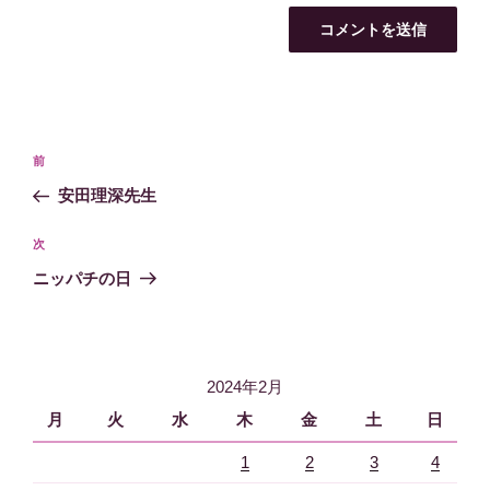
投
過
前
稿
去
安田理深先生
ナ
の
ビ
投
次
次
稿
ゲ
の
ニッパチの日
投
ー
稿
シ
ョ
2024年2月
ン
月
火
水
木
金
土
日
1
2
3
4