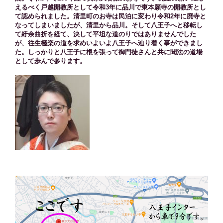
えるべく戸越開教所として令和3年に品川で東本願寺の開教所とし
て認められました。清里町のお寺は民泊に変わり令和2年に廃寺と
なってしまいましたが、清里から品川。そして八王子へと移転し
て紆余曲折を経て、決して平坦な道のりではありませんでした
が、往生極楽の道を求めいよいよ八王子へ辿り着く事ができまし
た。しっかりと八王子に根を張って御門徒さんと共に聞法の道場
として歩んで参ります。