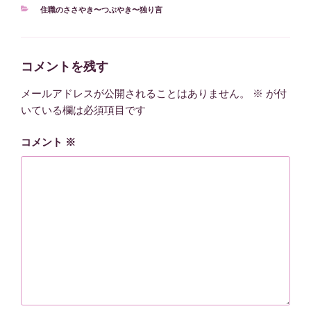
カ
住職のささやき〜つぶやき〜独り言
テ
ゴ
リ
ー
コメントを残す
メールアドレスが公開されることはありません。
※
が付
いている欄は必須項目です
コメント
※