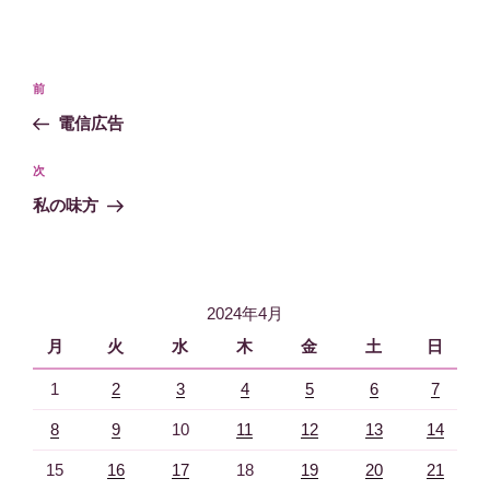
投
過
前
稿
去
電信広告
ナ
の
ビ
投
次
次
稿
ゲ
の
私の味方
投
ー
稿
シ
ョ
2024年4月
ン
月
火
水
木
金
土
日
1
2
3
4
5
6
7
8
9
10
11
12
13
14
15
16
17
18
19
20
21