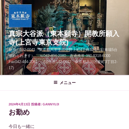
コ
ン
テ
ン
ツ
真宗大谷派（東本願寺）開教所願入
へ
寺(上宮寺東京支院)
ス
住所 192-0041 東京都八王子市中野上町4丁目32-1（駐車場5台
キ
停められます） ℡042-404-2080 直通携帯 080-8318-6000
ッ
Fax042-404-2081 (旧住所142-0042 東京都品川区豊町3丁目2-
プ
17)
メニュー
投
2024年4月13日
投稿者:
GANNYUJI
稿
お勤め
日:
今日も一緒に