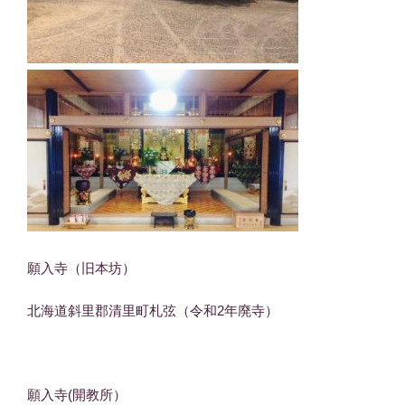
願入寺（旧本坊）
北海道斜里郡清里町札弦（令和2年廃寺）
願入寺(開教所）